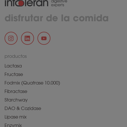
disfrutar de la comida
productos
Lactasa
Fructase
Fodmix (Quatrase 10.000)
Fibractase
Starchway
DAO & Cozidase
Lipase mix
Enzymix