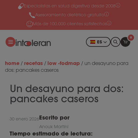
Especialistas en salud digestiva desde 2008
Ir al contenido
Asesoramiento dietético gratuito
Más de 100.000 clientes satisfechos
0
ES
home
recetas
low -fodmap
/
/
/
un desayuno para
dos: pancakes caseros
Un desayuno para dos:
pancakes caseros
Escrito por
30 enero 2026
Anouk Martini
Tiempo estimado de lectura: