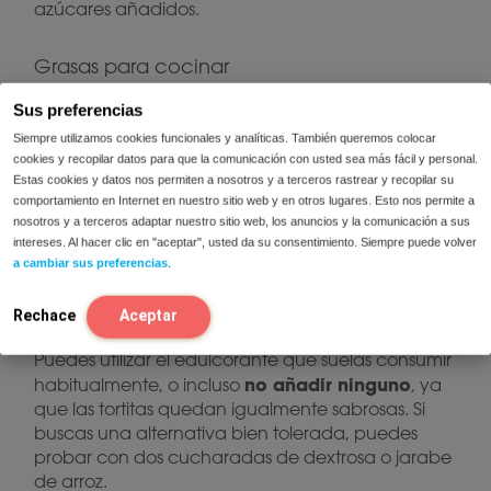
azúcares añadidos.
Grasas para cocinar
Sus preferencias
Para evitar que las tortitas se peguen, engrasa
Siempre utilizamos cookies funcionales y analíticas. También queremos colocar
ligeramente la sartén. Puedes hacerlo con: aceite
cookies y recopilar datos para que la comunicación con usted sea más fácil y personal.
de oliva suave, aceite de girasol o una pequeña
Estas cookies y datos nos permiten a nosotros y a terceros rastrear y recopilar su
mantequilla sin lactosa.
cantidad de
Lo ideal es
comportamiento en Internet en nuestro sitio web y en otros lugares. Esto nos permite a
pincelar la superficie
, evitando excesos de
nosotros y a terceros adaptar nuestro sitio web, los anuncios y la comunicación a sus
grasa.
intereses. Al hacer clic en "aceptar", usted da su consentimiento. Siempre puede volver
a cambiar sus preferencias
.
Edulcorante
Rechace
Aceptar
Puedes utilizar el edulcorante que suelas consumir
no añadir ninguno
habitualmente, o incluso
, ya
que las tortitas quedan igualmente sabrosas. Si
buscas una alternativa bien tolerada, puedes
probar con dos cucharadas de dextrosa o jarabe
de arroz.