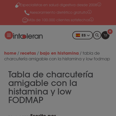
Especialistas en salud digestiva desde 2008
Ir al contenido
Asesoramiento dietético gratuito
Más de 100.000 clientes satisfechos
0
ES
home
recetas
bajo en histamina
/
/
/
tabla de
charcutería amigable con la histamina y low fodmap
Tabla de charcutería
amigable con la
histamina y low
FODMAP
Escrito por