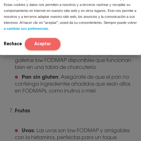
Estas cookies y datos nos permiten a nosotros y a terceros rastrear y recopilar su
Piñones
: Pueden ser una excelente adición
comportamiento en Internet en nuestro sitio web y en otros lugares. Esto nos permite a
para un toque crujiente.
nosotros y a terceros adaptar nuestro sitio web, los anuncios y la comunicación a sus
intereses. Al hacer clic en "aceptar", usted da su consentimiento. Siempre puede volver
a cambiar sus preferencias
.
Galletas o pan
Rechace
Aceptar
Galletas low FODMAP
: Hay varios tipos de
galletas low FODMAP disponibles que funcionan
bien en una tabla de charcutería.
Pan sin gluten
: Asegúrate de que el pan no
contenga ingredientes añadidos que sean altos
en FODMAPs, como inulina o miel.
Frutas
Uvas
: Las uvas son low FODMAP y amigables
con la histamina, perfectas para un toque