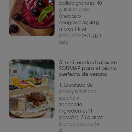
batido grande): 40
g frambuesas
(frescas o
congeladas) 40 g
moras 1 kiwi
pequeño (±75 g) 1
cda
5 mini recetas bajas en
FODMAP para el pícnic
perfecto de verano
1. Ensalada de
pollo y arroz con
pepino y
zanahoria
Ingredientes (1
porción): 75 g arroz
blanco cocido 75
g