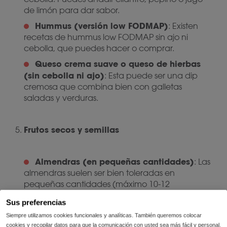
de limón para dar sabor.
Hummus (versión low FODMAP)
: Existen
recetas de hummus low FODMAP sin ajo ni
cebolla, que puedes hacer o comprar.
Queso crema suave o queso de hierbas
(sin cebolla ni ajo)
: Esta puede ser una dip
cremosa que combina bien con galletas
saladas y verduras.
Frutos secos y semillas
Almendras (en pequeñas cantidades)
: Las
almendras suelen ser bien toleradas en
pequeñas cantidades (máximo 10-12
almendras).
Sus preferencias
Nueces
: Las nueces son low FODMAP y
Siempre utilizamos cookies funcionales y analíticas. También queremos colocar
amigables con la histamina.
cookies y recopilar datos para que la comunicación con usted sea más fácil y personal.