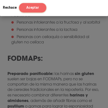
Rechace
Aceptar
Personas que siguen una dieta baja en
FODMAPs
Personas intolerantes a la fructosa y al sorbitol
Personas intolerantes a la lactosa
Personas con celiaquía o sensibilidad al
gluten no celíaca
FODMAPs:
Preparado panificable:
sin gluten
las harinas
suelen ser bajas en FODMAPs, pero no se
comportan de la misma manera que las harinas
de cereales tradicionales en la repostería. Por eso,
harinas y
es necesario combinar diferentes
almidones
, además de añadir fibras como el
psyllium
o gomas para lograr la esponjosidad