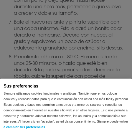
con un paño y deja que la masa repose
durante una hora más, permitiendo que vuelva
a crecer y doble su tamaño.
Bate el huevo restante y pinta la superficie con
una capa uniforme. Esto le dará un bonito color
dorado al hornearse. Decora con nueces al
gusto y espolvorea un poco de azúcar o
edulcorante granulado por encima, si lo deseas.
Precalienta el horno a 180°C. Hornea durante
unos 25-30 minutos, o hasta que esté bien
dorada. Si la parte superior se dora demasiado
rápido, cubre la superficie con papel de
aluminio y continúa horneando hasta que se
Sus preferencias
cocine completamente.
Siempre utilizamos cookies funcionales y analíticas. También queremos colocar
Deja enfriar la Toña sobre una rejilla antes de
cookies y recopilar datos para que la comunicación con usted sea más fácil y personal.
cortarla y servirla.
Estas cookies y datos nos permiten a nosotros y a terceros rastrear y recopilar su
comportamiento en Internet en nuestro sitio web y en otros lugares. Esto nos permite a
nosotros y a terceros adaptar nuestro sitio web, los anuncios y la comunicación a sus
Esta receta es apta para:
intereses. Al hacer clic en "aceptar", usted da su consentimiento. Siempre puede volver
a cambiar sus preferencias
.