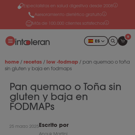
Especialistas en salud digestiva desde 2008
Ir al contenido
Asesoramiento dietético gratuito
Más de 100.000 clientes satisfechos
0
ES
home
recetas
low -fodmap
/
/
/
pan quemao o toña
sin gluten y baja en fodmaps
Pan quemao o Toña sin
gluten y baja en
FODMAPs
Escrito por
25 marzo 2025
Anouk Martini