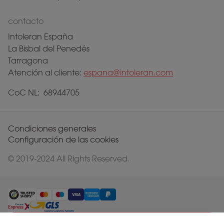
contacto
Intoleran España
La Bisbal del Penedés
Tarragona
Atención al cliente:
espana@intoleran.com
CoC NL: 68944705
Condiciones generales
Configuración de las cookies
© 2019-2024 All Rights Reserved.