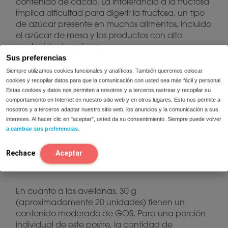
contenido de cacao. La intolerancia a la fructosa
implica dificultad para digerir la fructosa, un tipo
de azúcar presente en muchos alimentos, incluido
el azúcar de mesa y los productos con alto
contenido de azúcar.
Sus preferencias
Siempre utilizamos cookies funcionales y analíticas. También queremos colocar
El chocolate con alto contenido de cacao tiende
cookies y recopilar datos para que la comunicación con usted sea más fácil y personal.
a tener menos azúcar añadido y, por lo tanto,
Estas cookies y datos nos permiten a nosotros y a terceros rastrear y recopilar su
menos fructosa en comparación con las
comportamiento en Internet en nuestro sitio web y en otros lugares. Esto nos permite a
variedades de chocolate con leche o chocolate
nosotros y a terceros adaptar nuestro sitio web, los anuncios y la comunicación a sus
con menos contenido de cacao. Esto puede
intereses. Al hacer clic en "aceptar", usted da su consentimiento. Siempre puede volver
hacerlo más adecuado para personas con
a cambiar sus preferencias
.
malabsorción a la fructosa o personas que sigan
una dieta baja en FODMAPs, ya que reduce la
Rechace
Aceptar
carga de fructosa consumida.
En cuanto a las avellanas, 30 g
(aproximadamente 20 unidades) tienen un
contenido moderado de GOS. Para una porción
individual de este postre, la cantidad de