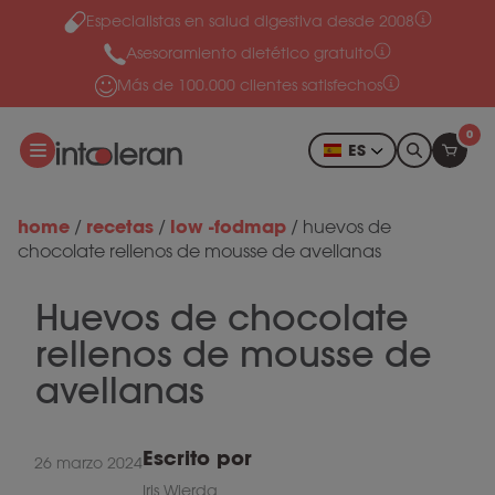
Especialistas en salud digestiva desde 2008
Ir al contenido
Asesoramiento dietético gratuito
Más de 100.000 clientes satisfechos
0
ES
home
recetas
low -fodmap
/
/
/
huevos de
chocolate rellenos de mousse de avellanas
Huevos de chocolate
rellenos de mousse de
avellanas
Escrito por
26 marzo 2024
Iris Wierda