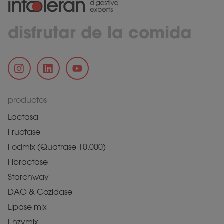
disfrutar de la comida
productos
Lactasa
Fructase
Fodmix (Quatrase 10.000)
Fibractase
Starchway
DAO & Cozidase
Lipase mix
Enzymix