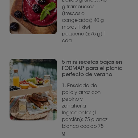
g frambuesas
(frescas o
congeladas) 40 g
moras 1 kiwi
pequeño (±75 g) 1
cda
5 mini recetas bajas en
FODMAP para el pícnic
perfecto de verano
1. Ensalada de
pollo y arroz con
pepino y
zanahoria
Ingredientes (1
porción): 75 g arroz
blanco cocido 75
g