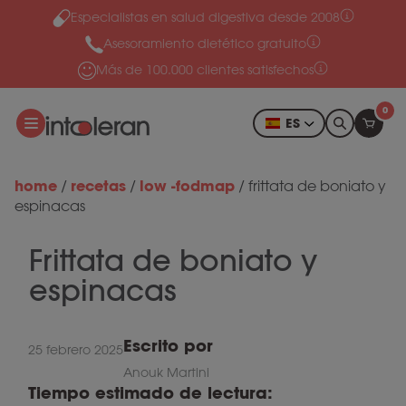
Especialistas en salud digestiva desde 2008
Ir al contenido
Asesoramiento dietético gratuito
Más de 100.000 clientes satisfechos
0
ES
home
recetas
low -fodmap
/
/
/
frittata de boniato y
espinacas
Frittata de boniato y
espinacas
Escrito por
25 febrero 2025
Anouk Martini
Tiempo estimado de lectura: