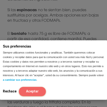
espinacas
Si las
no te sientan bien, puedes
sustituirlas por acelgas. Ambas opciones son bajas
en fructosa y otros FODMAPs.
boniato
El
hasta 75 g es libre de FODMAPs; a
partir de esa cantidad, contiene manitol. Puedes
sustituirlo por zanahoria o calabaza si te sientan
Sus preferencias
mejor, o incluso añadir esta combinación de
Siempre utilizamos cookies funcionales y analíticas. También queremos colocar
hortalizas a la frittata.
cookies y recopilar datos para que la comunicación con usted sea más fácil y personal.
Estas cookies y datos nos permiten a nosotros y a terceros rastrear y recopilar su
queso
Utiliza el
que mejor te siente. Hay opciones
comportamiento en Internet en nuestro sitio web y en otros lugares. Esto nos permite a
de queso de cabra sin lactosa o gorgonzola, que
nosotros y a terceros adaptar nuestro sitio web, los anuncios y la comunicación a sus
son las que mejor combinan, pero cualquier
intereses. Al hacer clic en "aceptar", usted da su consentimiento. Siempre puede volver
a cambiar sus preferencias
.
opción es válida.
Rechace
Aceptar
Es una receta muy sencilla que puedes preparar
íntegramente en el microondas. Primero, cocina
las verduras y luego la frittata completa. En la