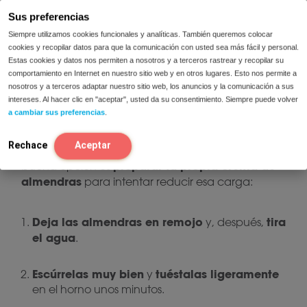
conseguir. Si no lo encuentras, puedes usar
Sus preferencias
añadirle
gotas de
mascarpone normal y
lactasa
(por ejemplo, 20 gotas), mezclar, tapar y
Siempre utilizamos cookies funcionales y analíticas. También queremos colocar
cookies y recopilar datos para que la comunicación con usted sea más fácil y personal.
toda la noche
dejarlo en la nevera
antes de
Estas cookies y datos nos permiten a nosotros y a terceros rastrear y recopilar su
preparar la mousse.
comportamiento en Internet en nuestro sitio web y en otros lugares. Esto nos permite a
nosotros y a terceros adaptar nuestro sitio web, los anuncios y la comunicación a sus
intereses. Al hacer clic en "aceptar", usted da su consentimiento. Siempre puede volver
Las almendras pueden ser algo más
a cambiar sus preferencias
.
dependen mucho de la
problemáticas porque
cantidad
cantidades altas
, ya que en
aportan
Rechace
Aceptar
GOS (galactooligosacáridos)
. Por eso, una
preparar tu propia crema de
buena opción es
almendras
para intentar reducir esa carga:
Deja las almendras en remojo
tira
y, después,
el agua
.
Escúrrelas muy bien
tuéstalas ligeramente
y
en el horno unos minutos.