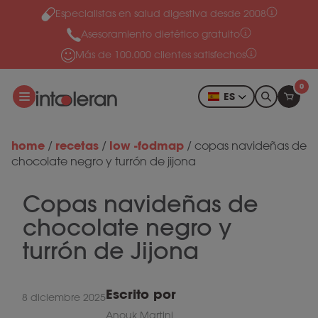
Especialistas en salud digestiva desde 2008
Ir al contenido
Asesoramiento dietético gratuito
Más de 100.000 clientes satisfechos
0
ES
home
recetas
low -fodmap
/
/
/
copas navideñas de
chocolate negro y turrón de jijona
Copas navideñas de
chocolate negro y
turrón de Jijona
Escrito por
8 diciembre 2025
Anouk Martini