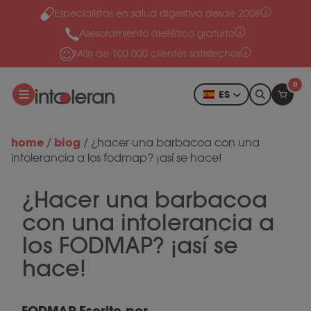
Especialistas en salud digestiva desde 2008
Ir al contenido
Asesoramiento dietético gratuito
Más de 100.000 clientes satisfechos
0
ES
home
blog
/
/
¿hacer una barbacoa con una
intolerancia a los fodmap? ¡así se hace!
¿Hacer una barbacoa
con una intolerancia a
los FODMAP? ¡así se
hace!
FODMAP
Escrito por