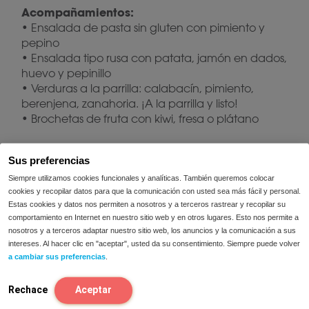
Acompañamientos:
• Ensalada de pasta sin gluten con pimiento y
pepino
• Ensalada tipo rusa con patata, jamón en dados,
huevo y pepinillo
• Verduras a la parrilla: calabacín, pimiento,
berenjena, zanahoria. ¡A la parrilla y listo!
• Brochetas de fruta con kiwi, fresa o plátano
¿Cómo evito molestias si hago barbacoa en
Sus preferencias
casa de otros?
Siempre utilizamos cookies funcionales y analíticas. También queremos colocar
• Lleva tus propias porciones, así sabrás
cookies y recopilar datos para que la comunicación con usted sea más fácil y personal.
exactamente qué contienen
Estas cookies y datos nos permiten a nosotros y a terceros rastrear y recopilar su
• Explica brevemente lo que puedes y no puedes
comportamiento en Internet en nuestro sitio web y en otros lugares. Esto nos permite a
nosotros y a terceros adaptar nuestro sitio web, los anuncios y la comunicación a sus
comer; la mayoría de la gente agradece saberlo
intereses. Al hacer clic en "aceptar", usted da su consentimiento. Siempre puede volver
• Y… no dudes en compartir este artículo 😉
a cambiar sus preferencias
.
¿Pueden ayudar los enzimas en una barbacoa
Rechace
Aceptar
con FODMAPs?