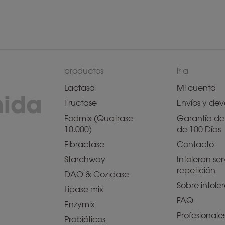
productos
ir a
Lactasa
Mi cuenta
mida
Fructase
Envíos y dev
Fodmix (Quatrase
Garantía de 
10.000)
de 100 Días
Fibractase
Contacto
Starchway
Intoleran ser
repetición
DAO & Cozidase
Sobre intole
Lipase mix
FAQ
Enzymix
Profesionale
Probióticos