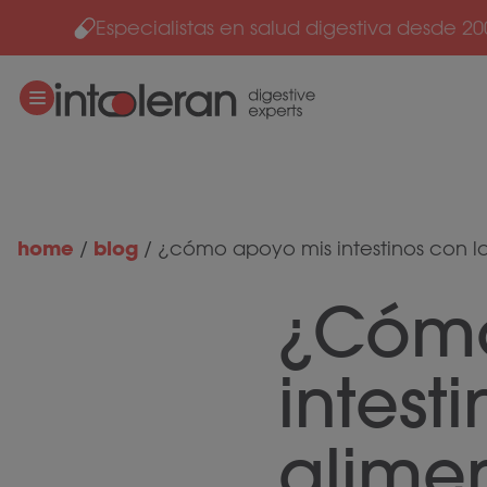
Especialistas en salud digestiva desde 20
Ir al contenido
home
blog
/
/
¿cómo apoyo mis intestinos con l
¿Cómo
intest
alime