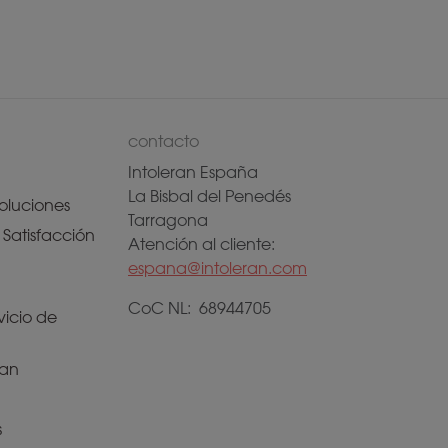
contacto
Intoleran España
La Bisbal del Penedés
oluciones
Tarragona
Satisfacción
Atención al cliente:
espana@intoleran.com
CoC NL: 68944705
vicio de
ran
s