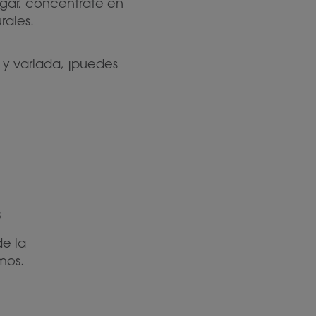
lugar, concéntrate en
rales.
 y variada, ¡puedes
s
de la
mos.