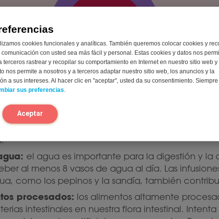
referencias
lizamos cookies funcionales y analíticas. También queremos colocar cookies y rec
os ricos en fibra:
las fibras son esenciales para un t
 comunicación con usted sea más fácil y personal. Estas cookies y datos nos perm
as buenas bacterias en tus intestinos. Incluye mucha
a terceros rastrear y recopilar su comportamiento en Internet en nuestro sitio web y
to nos permite a nosotros y a terceros adaptar nuestro sitio web, los anuncios y la
mbres, nueces y semillas en tu dieta. Algunas buen
n a sus intereses. Al hacer clic en "aceptar", usted da su consentimiento. Siempr
s zanahorias, la avena y las semillas de chía.
mbiar sus preferencias
.
s fermentados:
los alimentos fermentados son rico
Aceptar
n complementar las buenas bacterias en tu flora i
t, kéfir, chucrut, kimchi y miso a tus comidas par
.
 agua:
el agua es importante para la digestión y la
eber al menos 8 vasos de agua al día. Las infusiones 
gua, como los pepinos y la sandía, también contribu
ntos procesados:
los alimentos altamente procesad
terias intestinales en nuestra flora intestinal. Inten