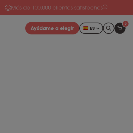
Más de 100.000 clientes satisfechos
0
Ayúdame a elegir
ES