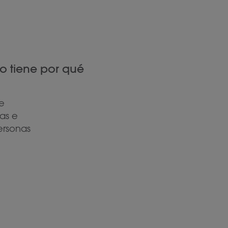
o tiene por qué
de
as e
ersonas