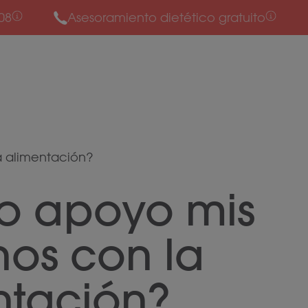
08
Asesoramiento dietético gratuito
a alimentación?
 apoyo mis
inos con la
ntación?