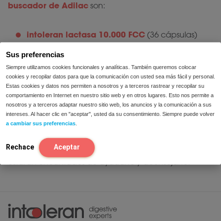
buscador de Adilac
son:
intoleran lactasa 10.000 FCC
(36 cápsulas)
intoleran lactasa 20.000 FCC
(50 comprimidos)
Sus preferencias
intoleran lactasa 2500 FCC
(100 comprimidos)
Siempre utilizamos cookies funcionales y analíticas. También queremos colocar
cookies y recopilar datos para que la comunicación con usted sea más fácil y personal.
intoleran lactasa 3000 FCC
(50 cápsulas)
Estas cookies y datos nos permiten a nosotros y a terceros rastrear y recopilar su
intoleran lactasa en gotas
(14ml)
comportamiento en Internet en nuestro sitio web y en otros lugares. Esto nos permite a
nosotros y a terceros adaptar nuestro sitio web, los anuncios y la comunicación a sus
intoleran lactasa en gotas
(100ml)
intereses. Al hacer clic en "aceptar", usted da su consentimiento. Siempre puede volver
a cambiar sus preferencias
.
¿Preguntas sobre nuestros productos? Ponte en
Rechace
Aceptar
contacto
con nosotros. Nuestros dietistas de Intoleran
estarán encantados de ayudarte y aconsejarte.