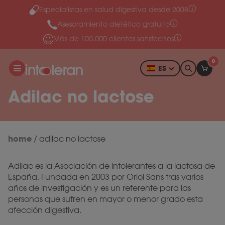
Especialistas en salud digestiva desde 2008
Ir al contenido
Asesoramiento dietético gratuito
Más de 100.000 clientes satisfechos
0
ES
Adilac no lactose
home
/
adilac no lactose
Adilac es la Asociación de intolerantes a la lactosa de
España. Fundada en 2003 por Oriol Sans tras varios
años de investigación y es un referente para las
personas que sufren en mayor o menor grado esta
afección digestiva.