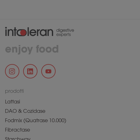
enjoy food
prodotti
Lattasi
DAO & Cozidase
Fodmix (Quatrase 10.000)
Fibractase
Starchway