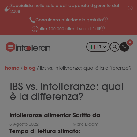
Specialista nella salute dell’apparato digerente dal
Salta al contenuto
2008
Consulenza nutrizionale gratuita
oltre 100.000 clienti soddisfatti
0
IT
home
blog
/
/
ibs vs. intolleranze: qual è la differenza?
IBS vs. intolleranze: qual
è la differenza?
intolleranze alimentari
Scritto da
5 Agosto 2022
Mare Blaam
Tempo di lettura stimato: