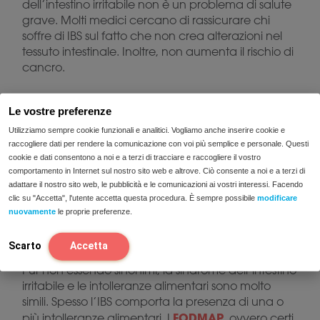
dell’intestino irritabile non è un problema di salute
grave. Molti medici cercano di rassicurare chi
soffre di IBS sul fatto che non crea alterazioni nel
tessuto intestinale. Inoltre, non aumenta il rischio di
cancro.
Tuttavia, la sindrome dell’intestino irritabile è una
Le vostre preferenze
condizione alimentare molto fastidiosa che può
Utilizziamo sempre cookie funzionali e analitici. Vogliamo anche inserire cookie e
avere un impatto notevole sulla vita quotidiana.
raccogliere dati per rendere la comunicazione con voi più semplice e personale. Questi
cookie e dati consentono a noi e a terzi di tracciare e raccogliere il vostro
comportamento in Internet sul nostro sito web e altrove. Ciò consente a noi e a terzi di
In che modo le intolleranze
adattare il nostro sito web, le pubblicità e le comunicazioni ai vostri interessi. Facendo
alimentari e la sindrome
clic su "Accetta", l'utente accetta questa procedura. È sempre possibile
modificare
dell’intestino irritabile si
nuovamente
le proprie preferenze.
sovrappongono
Scarto
Accetta
Pur non essendo sinonimi, la sindrome dell’intestino
irritabile e le intolleranze alimentari sono molto
simili. Spesso l’IBS comporta la presenza di una o
FODMAP
più intolleranze alimentari. I
, ovvero certi