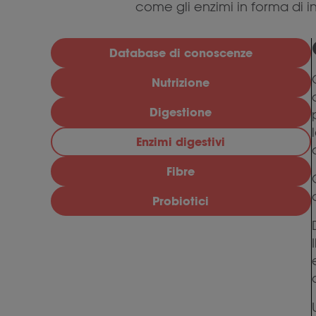
come gli enzimi in forma di 
Database di conoscenze
Nutrizione
Digestione
Enzimi digestivi
Fibre
Probiotici