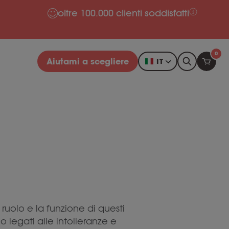
oltre 100.000 clienti soddisfatti
0
Aiutami a scegliere
IT
ruolo e la funzione di questi
legati alle intolleranze e