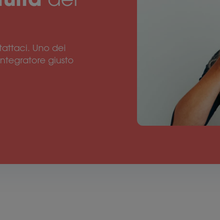
tattaci. Uno dei
l’integratore giusto