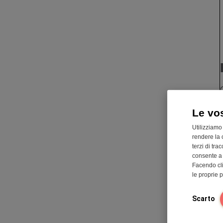
Le vo
Utilizziamo
rendere la 
terzi di tra
consente a n
Facendo cli
le proprie 
Scarto