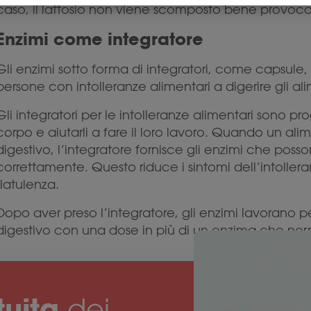
caso, il lattosio non viene scomposto bene provocand
Enzimi come integratore
Gli enzimi sotto forma di integratori, come capsul
persone con intolleranze alimentari a digerire gli al
Gli integratori per le intolleranze alimentari sono pr
corpo e aiutarli a fare il loro lavoro. Quando un al
digestivo, l’integratore fornisce gli enzimi che po
correttamente. Questo riduce i sintomi dell’intoller
flatulenza.
Dopo aver preso l’integratore, gli enzimi lavorano p
digestivo con una dose in più di un enzima che n
tuita
dei