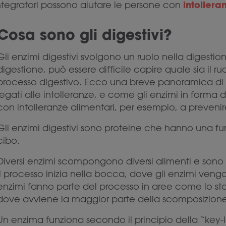
intollera
integratori possono aiutare le persone con
Cosa sono gli digestivi?
Gli enzimi digestivi svolgono un ruolo nella digesti
digestione, può essere difficile capire quale sia il r
processo digestivo. Ecco una breve panoramica di c
legati alle intolleranze, e come gli enzimi in forma 
con intolleranze alimentari, per esempio, a prevenire
Gli enzimi digestivi sono proteine che hanno una fu
cibo.
Diversi enzimi scompongono diversi alimenti e sono pr
Il processo inizia nella bocca, dove gli enzimi vengono 
enzimi fanno parte del processo in aree come lo sto
dove avviene la maggior parte della scomposizione
Un enzima funziona secondo il principio della “key-