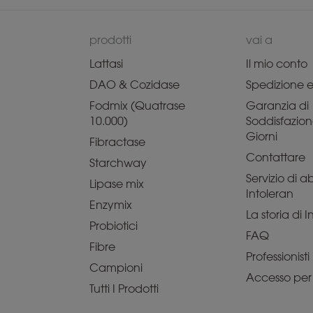
prodotti
vai a
Lattasi
Il mio conto
DAO & Cozidase
Spedizione e 
Fodmix (Quatrase
Garanzia di
10.000)
Soddisfazion
Giorni
Fibractase
Contattare
Starchway
Servizio di
Lipase mix
Intoleran
Enzymix
La storia di 
Probiotici
FAQ
Fibre
Professionisti
Campioni
Accesso per p
Tutti I Prodotti