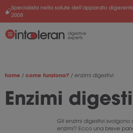
Specialista nella salute dell’apparato digerent
Salta al contenuto
2008
home
come funziona?
/
/
enzimi digestivi
Enzimi digesti
Gli enzimi digestivi svolgono 
enzimi? Ecco una breve panor