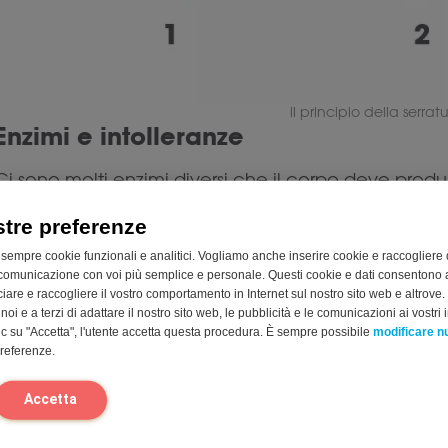
il principio della serra
Enzimi e intolleranze
Ci sono molti enzimi diversi che il corpo deve prod
gamma di nutrienti diversi, come lattosio, fruttosio,
stre preferenze
La carenza di un enzima può portare a un’intollera
 sempre cookie funzionali e analitici. Vogliamo anche inserire cookie e raccogliere 
un’allergia alimentare. Quest’ultima è il risultato d
comunicazione con voi più semplice e personale. Questi cookie e dati consentono a
può essere molto pericolosa. La prima è semplice
cciare e raccogliere il vostro comportamento in Internet sul nostro sito web e altrove.
oi e a terzi di adattare il nostro sito web, le pubblicità e le comunicazioni ai vostri i
completamente il cibo nel tuo apparato digerente. 
c su "Accetta", l'utente accetta questa procedura. È sempre possibile
modificare 
essere molto fastidioso.
preferenze.
L’intolleranza implica quindi un problema specific
Accetta
carenza di un particolare enzima. L’intolleranza al 
dell’enzima lattasi, che è l’enzima responsabile del