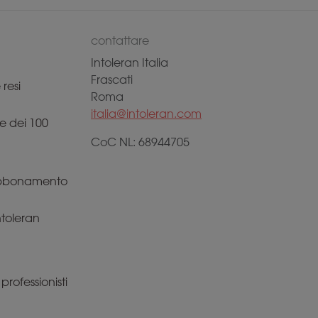
contattare
Intoleran Italia
Frascati
resi
Roma
italia@intoleran.com
e dei 100
CoC NL: 68944705
 abbonamento
Intoleran
rofessionisti