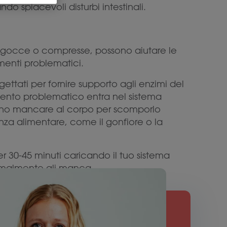
o spiacevoli disturbi intestinali.
e, gocce o compresse, possono aiutare le
imenti problematici.
ogettati per fornire supporto agli enzimi del
imento problematico entra nel sistema
ssono mancare al corpo per scomporlo
anza alimentare, come il gonfiore o la
er 30-45 minuti caricando il tuo sistema
ormalmente gli manca.