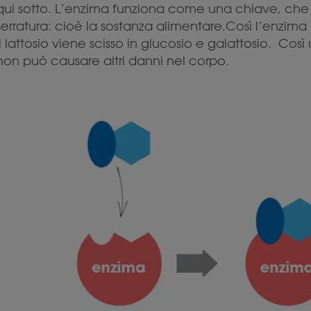
qui sotto. L’enzima funziona come una chiave, che s
serratura: cioè la sostanza alimentare.Così l’enzima l
il lattosio viene scisso in glucosio e galattosio. Cos
non può causare altri danni nel corpo.