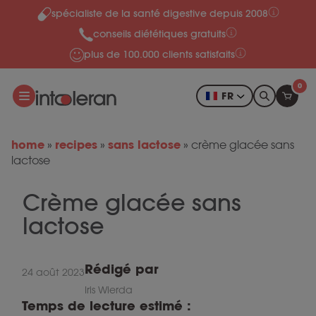
spécialiste de la santé digestive depuis 2008
Skip to content
conseils diététiques gratuits
plus de 100.000 clients satisfaits
0
FR
home
recipes
sans lactose
»
»
»
crème glacée sans
lactose
Crème glacée sans
lactose
Rédigé par
24 août 2023
Iris Wierda
Temps de lecture estimé :