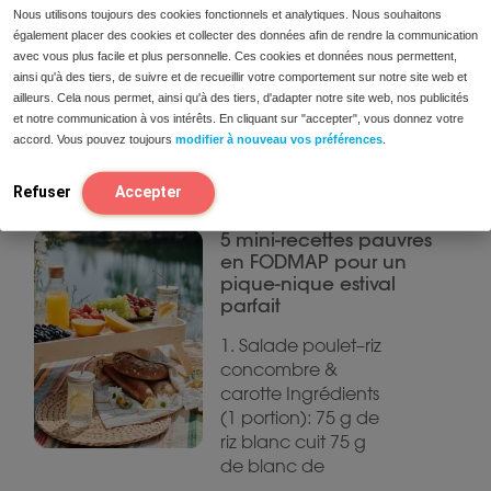
Ingrédients (1
Nous utilisons toujours des cookies fonctionnels et analytiques. Nous souhaitons
également placer des cookies et collecter des données afin de rendre la communication
grand smoothie):
avec vous plus facile et plus personnelle. Ces cookies et données nous permettent,
40 g de framboises
ainsi qu'à des tiers, de suivre et de recueillir votre comportement sur notre site web et
(fraîches ou
ailleurs. Cela nous permet, ainsi qu'à des tiers, d'adapter notre site web, nos publicités
surgelées) 40 g de
et notre communication à vos intérêts. En cliquant sur "accepter", vous donnez votre
mûres 1 petit kiwi
accord. Vous pouvez toujours
modifier à nouveau vos préférences
.
(±75 g)
Refuser
Accepter
5 mini-recettes pauvres
en FODMAP pour un
pique-nique estival
parfait
1. Salade poulet–riz
concombre &
carotte Ingrédients
(1 portion): 75 g de
riz blanc cuit 75 g
de blanc de