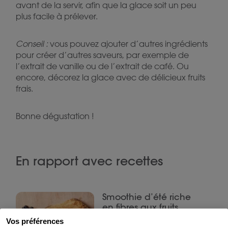
avant de la servir, afin que la glace soit un peu
plus facile à prélever.
Conseil :
vous pouvez ajouter d’autres ingrédients
pour créer d’autres saveurs, par exemple de
l’extrait de vanille ou de l’extrait de café. Ou
encore, décorez la glace avec de délicieux fruits
frais.
Bonne dégustation !
En rapport avec recettes
Smoothie d’été riche
en fibres aux fruits
rouges
Vos préférences