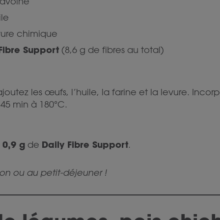
’avoine
ile
vure chimique
Fibre Support
(8,6 g de fibres au total)
outez les œufs, l’huile, la farine et la levure. Incor
45 min à 180°C.
0,9 g
Daily Fibre Support
t
de
.
ion ou au petit-déjeuner !