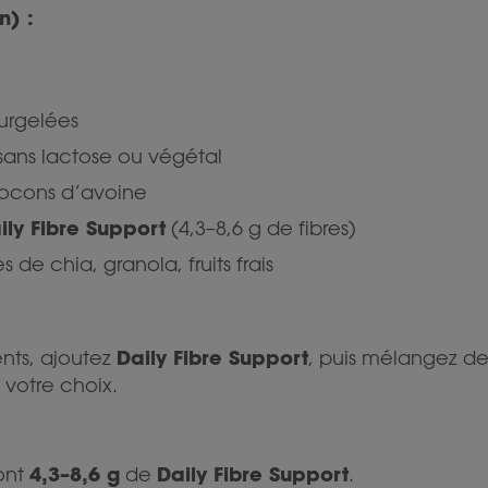
n) :
surgelées
sans lactose ou végétal
locons d’avoine
ily Fibre Support
(4,3–8,6 g de fibres)
s de chia, granola, fruits frais
Daily Fibre Support
ents, ajoutez
, puis mélangez d
 votre choix.
4,3–8,6 g
Daily Fibre Support
ont
de
.