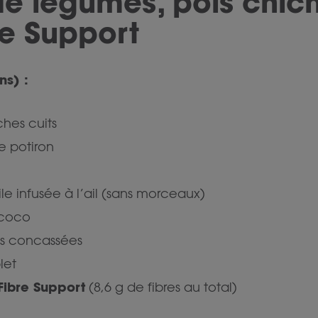
de légumes, pois chich
re Support
ns) :
ches cuits
e potiron
le infusée à l’ail (sans morceaux)
 coco
s concassées
let
Fibre Support
(8,6 g de fibres au total)