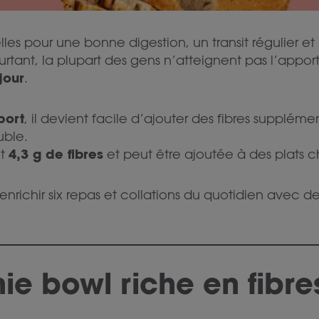
elles pour une bonne digestion, un transit régulier e
 Pourtant, la plupart des gens n’atteignent pas l’a
jour
.
port
, il devient facile d’ajouter des fibres supplém
uble.
4,3 g de fibres
nt
et peut être ajoutée à des plats c
ichir six repas et collations du quotidien avec des
ie bowl riche en fibre