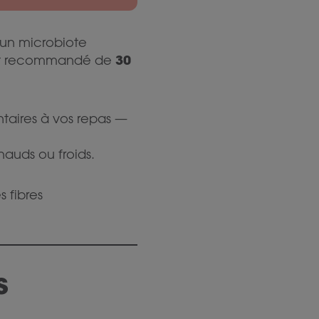
t un microbiote
30
pport recommandé de
entaires à vos repas —
hauds ou froids.
 fibres
s