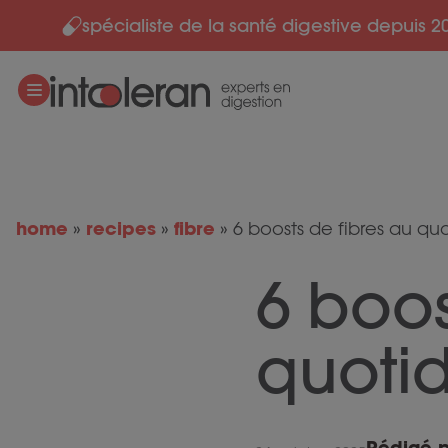
spécialiste de la santé digestive depuis 2
Skip to content
home
recipes
fibre
»
»
»
6 boosts de fibres au qu
6 boos
quoti
Rédigé 