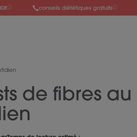
008
conseils diététiques gratuits
otidien
ts de fibres au
dien
par
Temps de lecture estimé :