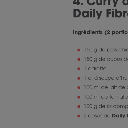
4. Curry 
Daily Fib
Ingrédients (2 portio
150 g de pois chi
150 g de cubes d
1 carotte
1 c. à soupe d’hui
100 ml de lait de
100 ml de tomate
100 g de riz comp
Daily 
2 doses de