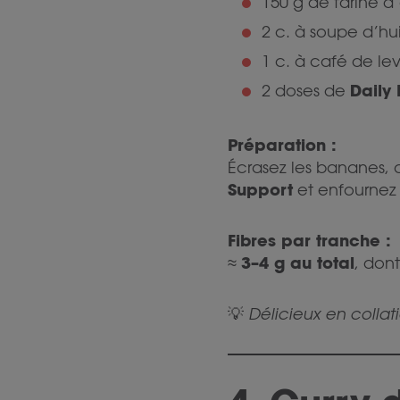
150 g de farine d
2 c. à soupe d’hu
1 c. à café de le
Daily 
2 doses de
Préparation :
Écrasez les bananes, aj
Support
et enfournez 
Fibres par tranche :
3–4 g au total
≈
, don
💡
Délicieux en collat