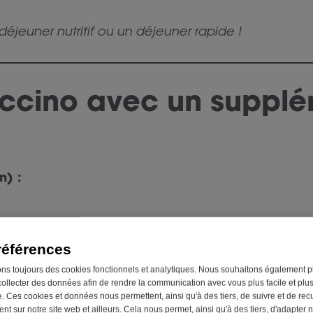
déjeuner nutritif ou un déjeuner rapide !
ccino avec un suppl
n) :
aud (sans lactose ou végétal)
références
Fibre Support
(4,3 g de fibres)
ons toujours des cookies fonctionnels et analytiques. Nous souhaitons également p
collecter des données afin de rendre la communication avec vous plus facile et plu
. Ces cookies et données nous permettent, ainsi qu'à des tiers, de suivre et de recue
t sur notre site web et ailleurs. Cela nous permet, ainsi qu'à des tiers, d'adapter n