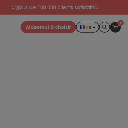
plus de 100.000 clients satisfaits
0
Aidez-moi à choisir
FR