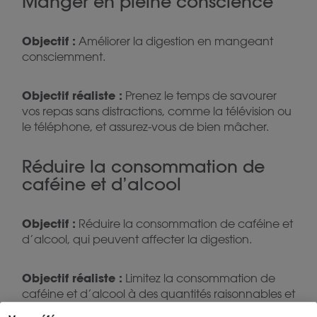
Manger en pleine conscience
Objectif :
Améliorer la digestion en mangeant
consciemment.
Objectif réaliste :
Prenez le temps de savourer
vos repas sans distractions, comme la télévision ou
le téléphone, et assurez-vous de bien mâcher.
Réduire la consommation de
caféine et d’alcool
Objectif :
Réduire la consommation de caféine et
d’alcool, qui peuvent affecter la digestion.
Objectif réaliste :
Limitez la consommation de
caféine et d’alcool à des quantités raisonnables et
évitez-les plusieurs heures avant le coucher.