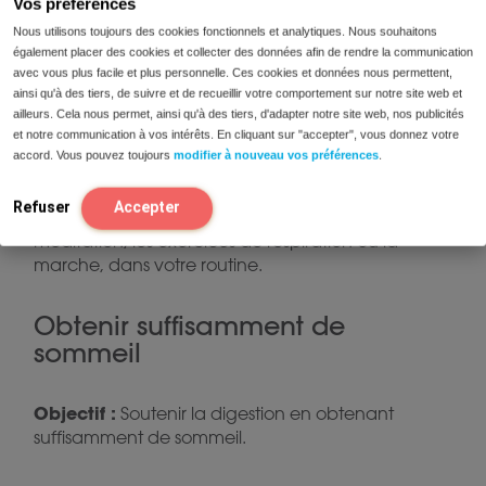
Vos préférences
Nous utilisons toujours des cookies fonctionnels et analytiques. Nous souhaitons
Gérer le stress
également placer des cookies et collecter des données afin de rendre la communication
avec vous plus facile et plus personnelle. Ces cookies et données nous permettent,
ainsi qu'à des tiers, de suivre et de recueillir votre comportement sur notre site web et
Objectif :
Réduire le stress, car il peut affecter la
ailleurs. Cela nous permet, ainsi qu'à des tiers, d'adapter notre site web, nos publicités
digestion.
et notre communication à vos intérêts. En cliquant sur "accepter", vous donnez votre
accord. Vous pouvez toujours
modifier à nouveau vos préférences
.
Objectif réaliste :
Intégrez des activités
Refuser
Accepter
quotidiennes de gestion du stress, telles que la
méditation, les exercices de respiration ou la
marche, dans votre routine.
Obtenir suffisamment de
sommeil
Objectif :
Soutenir la digestion en obtenant
suffisamment de sommeil.