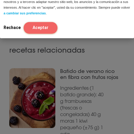
nosotros y a terceros adaptar nuestro sitio web, los anuncios y la comunicación a sus
frigorífico. A continuación, desmolda la tarta.
intereses. Al hacer clic en "aceptar", usted da su consentimiento. Siempre puede volver
a cambiar sus preferencias
.
La tarta de queso ya está lista. ¡Buen provecho!
Rechace
Aceptar
recetas relacionadas
Batido de verano rico
en fibra con frutos rojos
Ingredientes (1
batido grande): 40
g frambuesas
(frescas o
congeladas) 40 g
moras 1 kiwi
pequeño (±75 g) 1