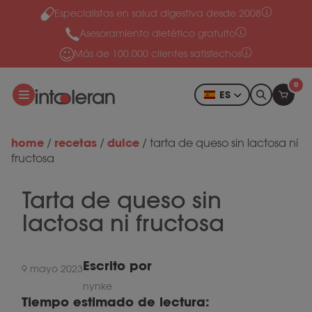
Especialistas en salud digestiva desde 2008
Ir al contenido
Asesoramiento dietético gratuito
Más de 100.000 clientes satisfechos
0
ES
home
recetas
dulce
/
/
/
tarta de queso sin lactosa ni
fructosa
Tarta de queso sin
lactosa ni fructosa
Escrito por
9 mayo 2023
nynke
Tiempo estimado de lectura: