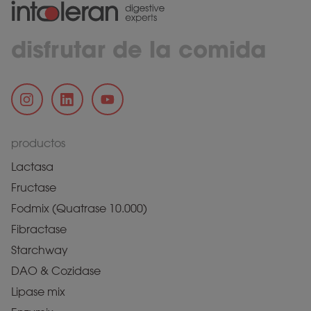
disfrutar de la comida
productos
Lactasa
Fructase
Fodmix (Quatrase 10.000)
Fibractase
Starchway
DAO & Cozidase
Lipase mix