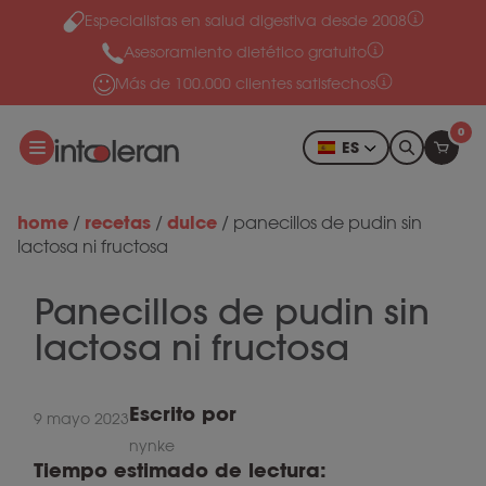
Especialistas en salud digestiva desde 2008
Ir al contenido
Asesoramiento dietético gratuito
Más de 100.000 clientes satisfechos
0
ES
home
recetas
dulce
/
/
/
panecillos de pudin sin
lactosa ni fructosa
Panecillos de pudin sin
lactosa ni fructosa
Escrito por
9 mayo 2023
nynke
Tiempo estimado de lectura: