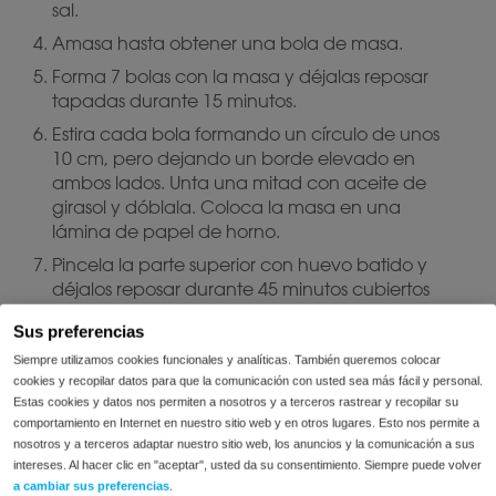
sal.
Amasa hasta obtener una bola de masa.
Forma 7 bolas con la masa y déjalas reposar
tapadas durante 15 minutos.
Estira cada bola formando un círculo de unos
10 cm, pero dejando un borde elevado en
ambos lados. Unta una mitad con aceite de
girasol y dóblala. Coloca la masa en una
lámina de papel de horno.
Pincela la parte superior con huevo batido y
déjalos reposar durante 45 minutos cubiertos
con papel film.
Sus preferencias
Precalienta el horno, con una bandeja dentro,
Siempre utilizamos cookies funcionales y analíticas. También queremos colocar
a 220 grados. Coloca los panecillos con el papel
cookies y recopilar datos para que la comunicación con usted sea más fácil y personal.
de horno en la bandeja caliente y hornéalos
Estas cookies y datos nos permiten a nosotros y a terceros rastrear y recopilar su
durante 8-10 minutos, hasta que se doren.
comportamiento en Internet en nuestro sitio web y en otros lugares. Esto nos permite a
nosotros y a terceros adaptar nuestro sitio web, los anuncios y la comunicación a sus
Deja que se enfríen completamente y, a
intereses. Al hacer clic en "aceptar", usted da su consentimiento. Siempre puede volver
continuación, dóblalos abriendo los bordes.
a cambiar sus preferencias
.