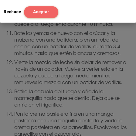
Para la crema pastelera, calienta la leche y la
vaina de vainilla, con las semillas, en una
Rechace
Aceptar
cazuela. No lleves esta mezcla a ebullición,
cuécela a fuego lento durante 10 minutos.
Bate las yemas de huevo con el azúcar y la
maizena con una batidora, o en un robot de
cocina con un batidor de varillas, durante 3-4
minutos, hasta que estén blancas y cremosas.
Vierte la mezcla de leche sin dejar de remover a
través de un colador. Vuelve a verter esto en la
cazuela y cuece a fuego medio mientras
remueves la mezcla con un batidor de varillas.
Retira la cazuela del fuego y añade la
mantequilla hasta que se derrita. Deja que se
enfríe en el frigorífico.
Pon la crema pastelera fría en una manga
pastelera con una boquilla dentada y vierte la
crema pastelera en los panecillos. Espolvorea los
panecillos con el azúcar glas.