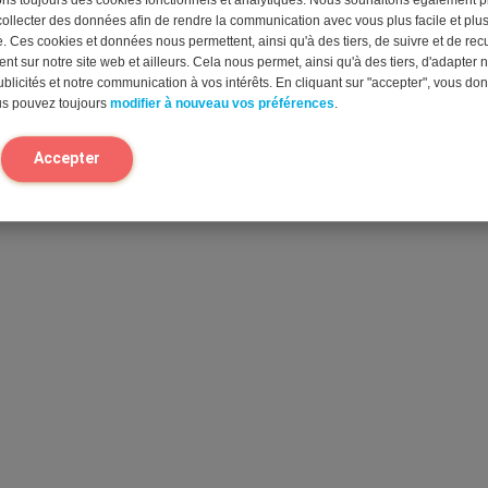
collecter des données afin de rendre la communication avec vous plus facile et plu
. Ces cookies et données nous permettent, ainsi qu'à des tiers, de suivre et de recue
t sur notre site web et ailleurs. Cela nous permet, ainsi qu'à des tiers, d'adapter n
blicités et notre communication à vos intérêts. En cliquant sur "accepter", vous do
us pouvez toujours
modifier à nouveau vos préférences
.
Accepter