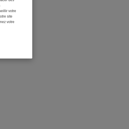
s
illir votre
otre site
nnez votre