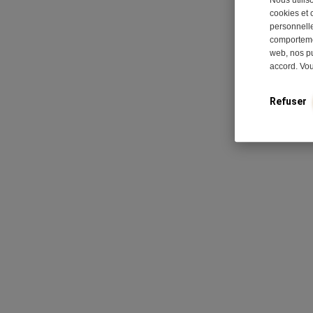
cookies et 
personnelle
comportemen
web, nos pu
accord. Vo
Refuser