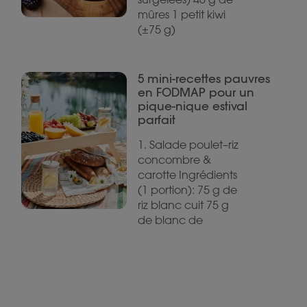
mûres 1 petit kiwi
(±75 g)
5 mini-recettes pauvres
en FODMAP pour un
pique-nique estival
parfait
1. Salade poulet–riz
concombre &
carotte Ingrédients
(1 portion): 75 g de
riz blanc cuit 75 g
de blanc de