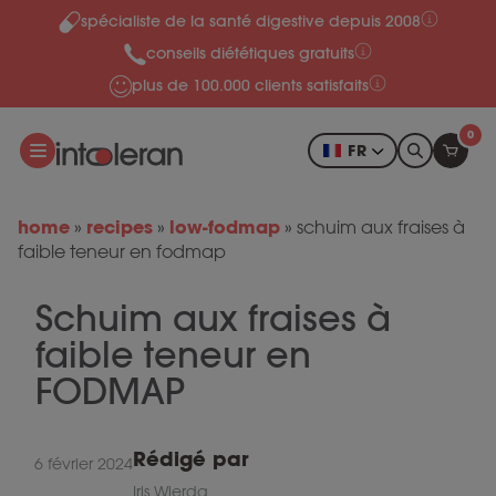
spécialiste de la santé digestive depuis 2008
Skip to content
conseils diététiques gratuits
plus de 100.000 clients satisfaits
0
FR
home
recipes
low-fodmap
»
»
»
schuim aux fraises à
faible teneur en fodmap
Schuim aux fraises à
faible teneur en
FODMAP
Rédigé par
6 février 2024
Iris Wierda