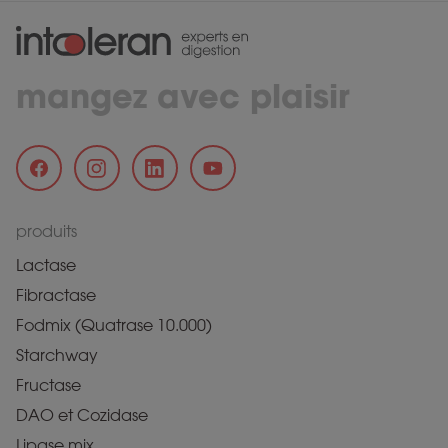
mangez avec plaisir
produits
Lactase
Fibractase
Fodmix (Quatrase 10.000)
Starchway
Fructase
DAO et Cozidase
Lipase mix