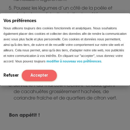
Poussez les légumes d’un côté de la poêle et
ajoutez les œufs battus de l’autre côté, remuez
les œufs battus jusqu’à constitution de
Vos préférences
grumeaux à peine cuits, puis mélangez le œufs
Nous utilisons toujours des cookies fonctionnels et analytiques. Nous souhaitons
brouillés aux légumes.
également placer des cookies et collecter des données afin de rendre la communication
avec vous plus facile et plus personnelle. Ces cookies et données nous permettent,
Dans la poêle, ajoutez les nouilles de riz cuites,
ainsi qu'à des tiers, de suivre et de recueillir votre comportement sur notre site web et
puis la sauce. Mélangez le tout jusqu’à ce que
ailleurs. Cela nous permet, ainsi qu'à des tiers, d'adapter notre site web, nos publicités
les nouilles soient entièrement recouvertes de
et notre communication à vos intérêts. En cliquant sur "accepter", vous donnez votre
sauce.
accord. Vous pouvez toujours
modifier à nouveau vos préférences
.
Ajoutez maintenant les germes de soja et le tofu
Refuser
Accepter
frit et remuez à nouveau.
Servez le Pad Thai Low-FODMAP chaud, garni
de cacahuètes grossièrement hachées, de
coriandre fraîche et de quartiers de citron vert.
Bon appétit !