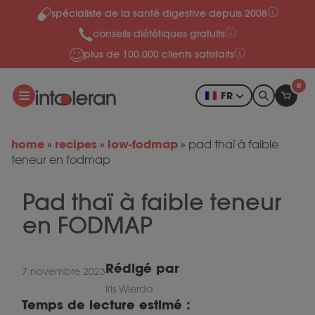
spécialiste de la santé digestive depuis 2008
Skip to content
conseils diététiques gratuits
plus de 100.000 clients satisfaits
0
FR
home
recipes
low-fodmap
»
»
»
pad thaï à faible
teneur en fodmap
Pad thaï à faible teneur
en FODMAP
Rédigé par
7 novembre 2023
Iris Wierda
Temps de lecture estimé :