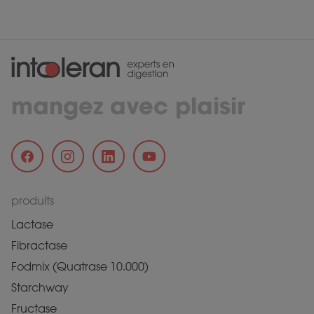
mangez avec plaisir
produits
Lactase
Fibractase
Fodmix (Quatrase 10.000)
Starchway
Fructase