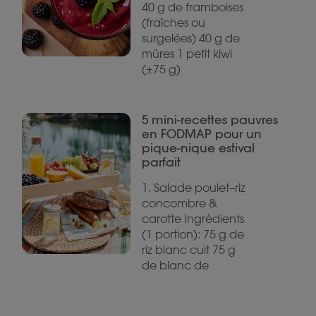
40 g de framboises
(fraîches ou
surgelées) 40 g de
mûres 1 petit kiwi
(±75 g)
5 mini-recettes pauvres
en FODMAP pour un
pique-nique estival
parfait
1. Salade poulet–riz
concombre &
carotte Ingrédients
(1 portion): 75 g de
riz blanc cuit 75 g
de blanc de