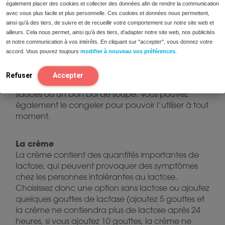
constituent un aliment à faible teneur en FODMAP.
également placer des cookies et collecter des données afin de rendre la communication
avec vous plus facile et plus personnelle. Ces cookies et données nous permettent,
ainsi qu'à des tiers, de suivre et de recueillir votre comportement sur notre site web et
Bouillon de poulet
ailleurs. Cela nous permet, ainsi qu'à des tiers, d'adapter notre site web, nos publicités
Le bouillon de poulet peut facilement être préparé
et notre communication à vos intérêts. En cliquant sur "accepter", vous donnez votre
soi-même et est donc pauvre en FODMAP. Les
accord. Vous pouvez toujours
modifier à nouveau vos préférences
.
FODMAP augmenteront si des légumes riches en
FODMAP sont ajoutés au bouillon. Le bouillon de
Refuser
Accepter
poulet fait maison est pratique pour préparer des
sauces ou un bon bol de soupe. Vous pouvez
également le congeler pour pouvoir l’utiliser à tout
moment.
La crème
La crème contient des quantités importantes de
lactose, qui peuvent provoquer des symptômes
chez les personnes intolérantes au lactose.
Choisissez donc une option sans lactose ou ajoutez
quelques gouttes de lactase (ajoutez 5 gouttes et
la crème ne contiendra plus de lactose après 24
heures, si vous ajoutez 10 gouttes, la crème ne