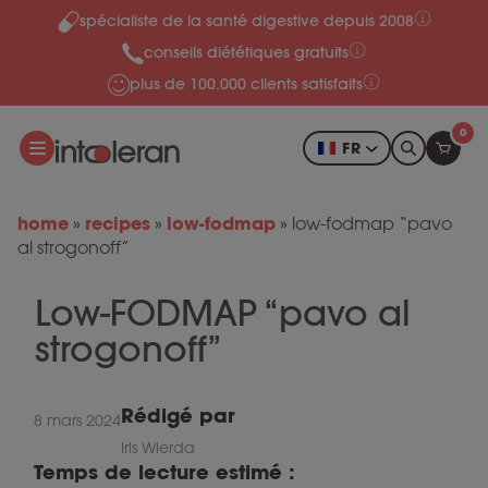
spécialiste de la santé digestive depuis 2008
Skip to content
conseils diététiques gratuits
plus de 100.000 clients satisfaits
0
FR
home
recipes
low-fodmap
»
»
»
low-fodmap “pavo
al strogonoff”
Low-FODMAP “pavo al
strogonoff”
Rédigé par
8 mars 2024
Iris Wierda
Temps de lecture estimé :