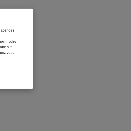
lacer des
s
illir votre
otre site
nnez votre