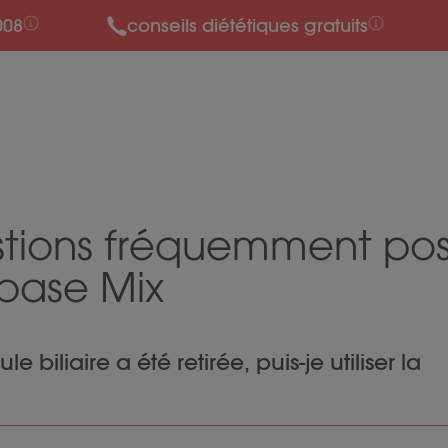
008
conseils diététiques gratuits
tions fréquemment po
ipase Mix
e biliaire a été retirée, puis-je utiliser la
ase peut également être utilisée lorsque la vésicule b