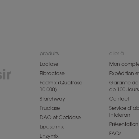
produits
aller à
Lactase
Mon compt
ir
Fibractase
Expédition et
Fodmix (Quatrase
Garantie de 
10.000)
de 100 Jours
Starchway
Contact
Fructase
Service d’
Intoleran
DAO et Cozidase
Prèsentation
Lipase mix
FAQs
Enzymix