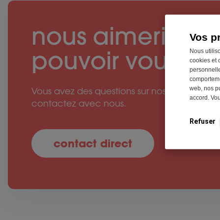
nous aimerions
Vos p
pouvoir vous ai
Nous utilis
cookies et 
personnelle
comportemen
web, nos pu
Vous avez des questions sur nos produits ? Al
accord. Vo
contactez avec nous.
Refuser
contact direct