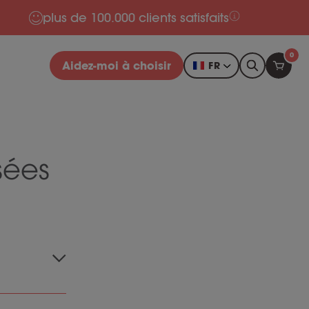
plus de 100.000 clients satisfaits
0
Aidez-moi à choisir
FR
sées
iliaire a