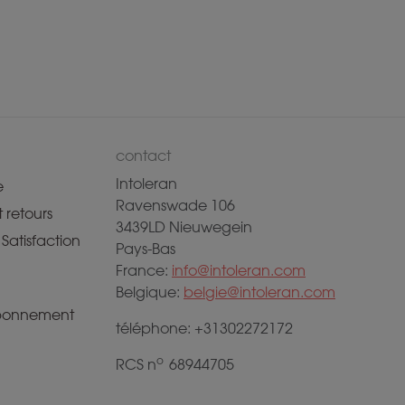
contact
Intoleran
e
Ravenswade 106
 retours
3439LD Nieuwegein
Satisfaction
Pays-Bas
France:
info@intoleran.com
Belgique:
belgie@intoleran.com
abonnement
téléphone: +31302272172
o
RCS n
68944705