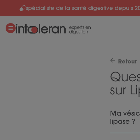
spécialiste de la santé digestive depuis 2
Skip to content
Retour
Ques
sur L
Ma vésicul
lipase ?
Oui, la lip