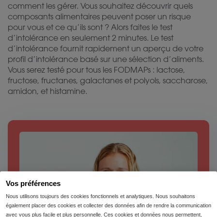
comment les gérer. Vous souhaitez découvrir quels
composants alimentaires peuvent poser un risque
pour vous et ce qu’ils sont ? Alors faites le test
d’intolérance en seulement 2 minutes. Le test
d’intolérance fournit rapidement un aperçu de votre
profil d’intolérance basé sur une sélection d’aliments.
Vous serez testé pour tous les FODMAPs : lactose,
fructose, fructanes, galactanes et polyols, saccharose,
amidon, et histamine.
Vos préférences
Nous utilisons toujours des cookies fonctionnels et analytiques. Nous souhaitons
également placer des cookies et collecter des données afin de rendre la communication
avec vous plus facile et plus personnelle. Ces cookies et données nous permettent,