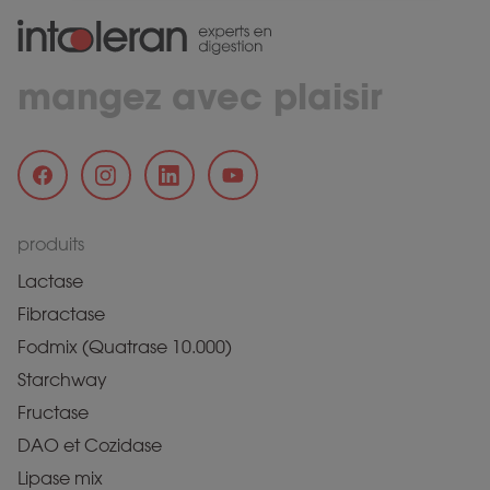
mangez avec plaisir
produits
Lactase
Fibractase
Fodmix (Quatrase 10.000)
Starchway
Fructase
DAO et Cozidase
Lipase mix