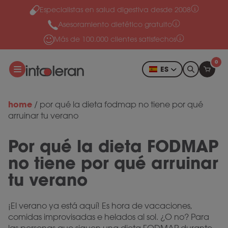
Especialistas en salud digestiva desde 2008
Ir al contenido
Asesoramiento dietético gratuito
Más de 100.000 clientes satisfechos
0
ES
home
/
por qué la dieta fodmap no tiene por qué
arruinar tu verano
Por qué la dieta FODMAP
no tiene por qué arruinar
tu verano
¡El verano ya está aquí! Es hora de vacaciones,
comidas improvisadas e helados al sol. ¿O no? Para