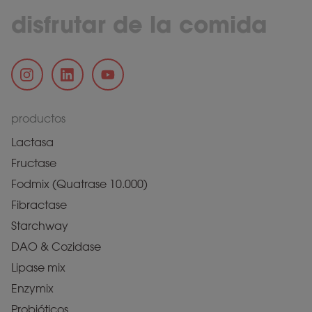
disfrutar de la comida
productos
Lactasa
Fructase
Fodmix (Quatrase 10.000)
Fibractase
Starchway
DAO & Cozidase
Lipase mix
Enzymix
Probióticos