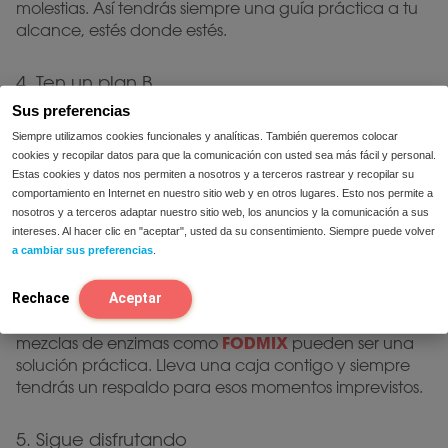
molestias. Así tendrás siempre una guía práctica a tu
alcance, estés donde estés.
4. Ten un plan B
Sus preferencias
Sí, a veces puedes planificar y prepararlo todo
Siempre utilizamos cookies funcionales y analíticas. También queremos colocar
perfectamente y aun así encontrarte en una situación
cookies y recopilar datos para que la comunicación con usted sea más fácil y personal.
Estas cookies y datos nos permiten a nosotros y a terceros rastrear y recopilar su
en la que no sabes exactamente qué contiene tu
comportamiento en Internet en nuestro sitio web y en otros lugares. Esto nos permite a
comida. O simplemente no te apetece estar
nosotros y a terceros adaptar nuestro sitio web, los anuncios y la comunicación a sus
pendiente de cada ingrediente. Es totalmente
intereses. Al hacer clic en "aceptar", usted da su consentimiento. Siempre puede volver
comprensible.
a cambiar sus preferencias
.
Para esos momentos, durante las vacaciones, en un
Rechace
Aceptar
festival o en cualquier situación inesperada, las
FODMIX
mezclas de enzimas como
pueden ser una
solución práctica. Lleva una caja contigo y siempre
tendrás un respaldo para esos momentos imprevistos.
5. Sigue disfrutando