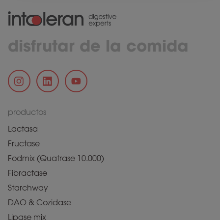
disfrutar de la comida
productos
Lactasa
Fructase
Fodmix (Quatrase 10.000)
Fibractase
Starchway
DAO & Cozidase
Lipase mix