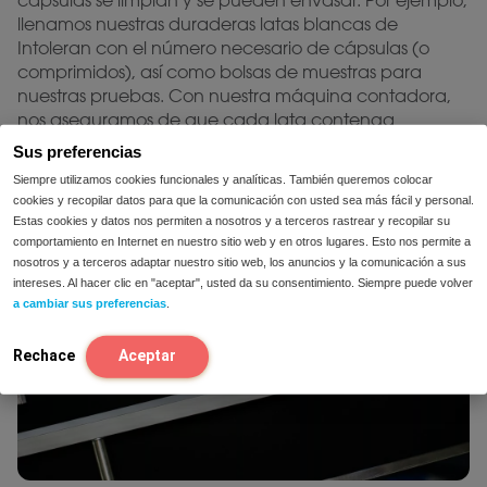
cápsulas se limpian y se pueden envasar. Por ejemplo,
llenamos nuestras duraderas latas blancas de
Intoleran con el número necesario de cápsulas (o
comprimidos), así como bolsas de muestras para
nuestras pruebas. Con nuestra máquina contadora,
nos aseguramos de que cada lata contenga
suficientes cápsulas.
Sus preferencias
Siempre utilizamos cookies funcionales y analíticas. También queremos colocar
cookies y recopilar datos para que la comunicación con usted sea más fácil y personal.
Estas cookies y datos nos permiten a nosotros y a terceros rastrear y recopilar su
comportamiento en Internet en nuestro sitio web y en otros lugares. Esto nos permite a
nosotros y a terceros adaptar nuestro sitio web, los anuncios y la comunicación a sus
intereses. Al hacer clic en "aceptar", usted da su consentimiento. Siempre puede volver
a cambiar sus preferencias
.
Rechace
Aceptar