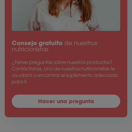
Consejo gratuito
de nuestros
nutricionistas
¿Tienes preguntas sobre nuestros productos?
Contáctanos. Uno de nuestros nutricionistas te
ayudará a encontrar el suplemento adecuado
para ti.
Hacer una pregunta