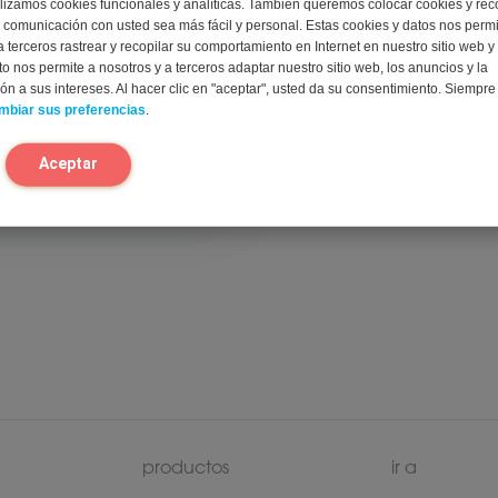
lizamos cookies funcionales y analíticas. También queremos colocar cookies y rec
 comunicación con usted sea más fácil y personal. Estas cookies y datos nos perm
a terceros rastrear y recopilar su comportamiento en Internet en nuestro sitio web y
to nos permite a nosotros y a terceros adaptar nuestro sitio web, los anuncios y la
n a sus intereses. Al hacer clic en "aceptar", usted da su consentimiento. Siempr
mbiar sus preferencias
.
Aceptar
productos
ir a