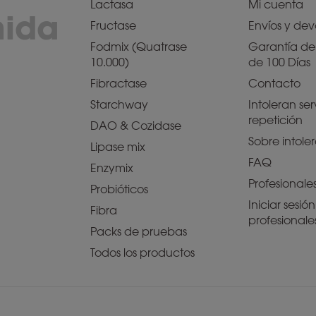
Lactasa
Mi cuenta
mida
Fructase
Envíos y dev
Fodmix (Quatrase
Garantía de 
10.000)
de 100 Días
Fibractase
Contacto
Starchway
Intoleran ser
repetición
DAO & Cozidase
Sobre intole
Lipase mix
FAQ
Enzymix
Profesionale
Probióticos
Iniciar sesió
Fibra
profesionale
Packs de pruebas
Todos los productos