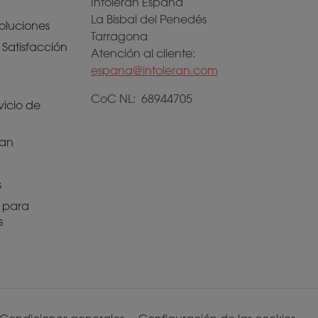
Intoleran España
La Bisbal del Penedés
oluciones
Tarragona
Satisfacción
Atención al cliente:
espana@intoleran.com
CoC NL: 68944705
vicio de
ran
s
n para
s