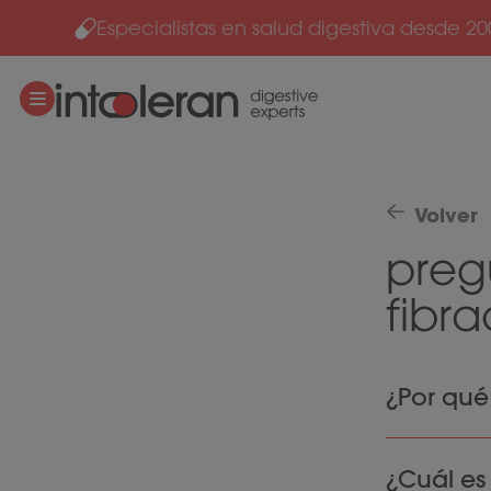
Especialistas en salud digestiva desde 20
Ir al contenido
Volver
preg
fibra
¿Por qué 
Recomenda
¿Cuál e
incluyan h