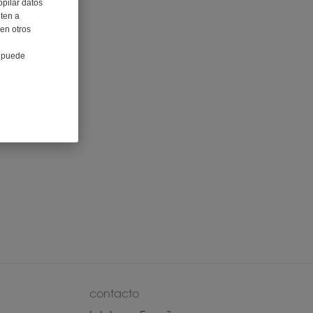
opilar datos
iten a
 en otros
e puede
contacto