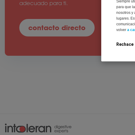
Siempre uti
adecuado para ti.
para que la
nosotros y 
lugares. Es
comunicació
contacto directo
volver
a ca
Rechace