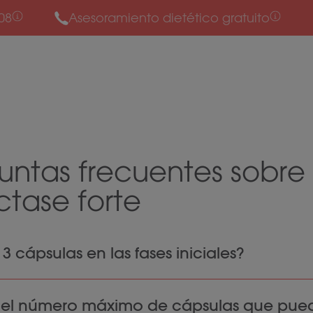
08
Asesoramiento dietético gratuito
untas frecuentes sobre
ctase forte
3 cápsulas en las fases iniciales?
mos empezar con 3 cápsulas antes de las comid
s el número máximo de cápsulas que pue
idratos de carbono complejos. De esta forma, entra