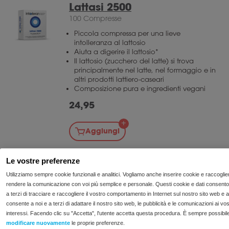
Lattasi 2500
100 Compresse
Piccola compressa per una lieve
intolleranza al lattosio
Aiuta a digerire il lattosio*
Il lattosio (zucchero del latte) si trova
principalmente nel latte, nel formaggio e in
altri prodotti lattiero-caseari
Composizione pura e ingredienti vegani
24,95
Aggiungi
Le vostre preferenze
1
2
→
Utilizziamo sempre cookie funzionali e analitici. Vogliamo anche inserire cookie e raccoglie
rendere la comunicazione con voi più semplice e personale. Questi cookie e dati consento
a terzi di tracciare e raccogliere il vostro comportamento in Internet sul nostro sito web e a
consente a noi e a terzi di adattare il nostro sito web, le pubblicità e le comunicazioni ai vos
interessi. Facendo clic su "Accetta", l'utente accetta questa procedura. È sempre possibil
modificare nuovamente
le proprie preferenze.