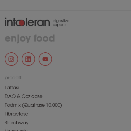
enjoy food
prodotti
Lattasi
DAO & Cozidase
Fodmix (Quatrase 10.000)
Fibractase
Starchway