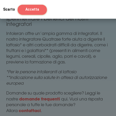
Scarto
Accetta
sperimentare i benefici dei nostri
integratori
Intoleran offre un’ampia gamma di integratori. Il
nostro integratore Quatrase forte aiuta a digerire il
lattosio* e altri carboidrati difficili da digerire, come i
fruttani e i galattani** (presenti in alimenti come
legumi, cereali, cipolle, aglio, porri e cavoli), e
previene la formazione di gas.
*Per le persone intolleranti al lattosio
**Indicazione sulla salute in attesa di autorizzazione
europea
Domande su quale prodotto scegliere? Leggi le
domande frequenti
nostre
qui. Vuoi una risposta
personale a tutte le tue domande?
contattaci
Allora
.