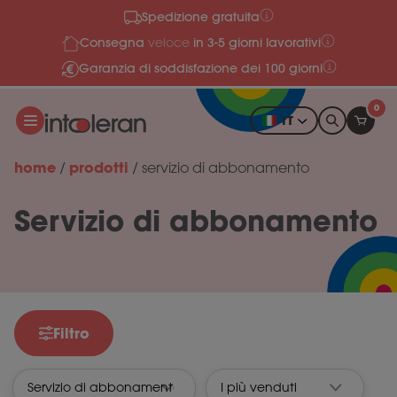
Spedizione gratuita
Salta al contenuto
Consegna
in 3-5 giorni lavorativi
veloce
Garanzia di soddisfazione dei 100 giorni
0
IT
home
prodotti
/
/
servizio di abbonamento
Servizio di abbonamento
Filtro