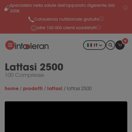
Specialista nella salute dell’apparato digerente dal
Salta al contenuto
2008
Consulenza nutrizionale gratuita
oltre 100.000 clienti soddisfatti
0
IT
Lattasi 2500
100 Compresse
home
prodotti
lattasi
/
/
/
lattasi 2500