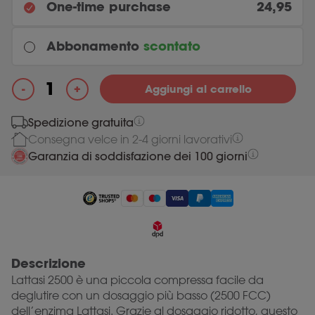
One-time purchase
24,95
Abbonamento
scontato
Every month
+
-
Aggiungi al carrello
Original price was: 24.95.
22.46
Current price is: 22.46.
24.95
Lattasi 2500 quantità
Spedizione gratuita
Consegna velce in
2-4
giorni lavorativi
Most chosen
Every 3 months
Garanzia di soddisfazione dei 100 giorni
Original price was: 24.95.
22.46
Current price is: 22.46.
24.95
Descrizione
Lattasi 2500 è una piccola compressa facile da
deglutire con un dosaggio più basso (2500 FCC)
dell’enzima Lattasi. Grazie al dosaggio ridotto, questo