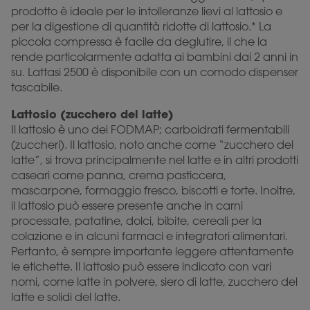
prodotto è ideale per le intolleranze lievi al lattosio e
per la digestione di quantità ridotte di lattosio.* La
piccola compressa è facile da deglutire, il che la
rende particolarmente adatta ai bambini dai 2 anni in
su. Lattasi 2500 è disponibile con un comodo dispenser
tascabile.
Lattosio (zucchero del latte)
Il lattosio è uno dei FODMAP; carboidrati fermentabili
(zuccheri). Il lattosio, noto anche come “zucchero del
latte”, si trova principalmente nel latte e in altri prodotti
caseari come panna, crema pasticcera,
mascarpone, formaggio fresco, biscotti e torte. Inoltre,
il lattosio può essere presente anche in carni
processate, patatine, dolci, bibite, cereali per la
colazione e in alcuni farmaci e integratori alimentari.
Pertanto, è sempre importante leggere attentamente
le etichette. Il lattosio può essere indicato con vari
nomi, come latte in polvere, siero di latte, zucchero del
latte e solidi del latte.