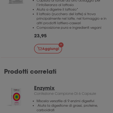
crema pasticcera. Comodo per cucinare.
Capsula di lattasi ad alto dosaggio per
l’intolleranza al lattosio
Aiuta a digerire il lattosio*
Il lattosio (zucchero del latte) si trova
principalmente nel latte, nel formaggio e in
altri prodotti lattiero-caseari
Composizione pura e ingredienti vegani
23,95
Aggiungi
Prodotti correlati
Enzymix
Confezione Campione Di 6 Capsule
Miscela versatile di 9 enzimi digestivi
Aiuta la digestione di grassi, proteine,
carboidrati