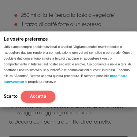
250 ml di latte (senza lattosio o vegetale)
1 tazza di caffè forte o un espresso
1–2 cucchiai di salsa al caramello (a piacere)
Le vostre preferenze
Facoltativo: panna montata senza lattosio
Utilizziamo sempre cookie funzionali e analitici. Vogliamo anche inserire cookie e
raccogliere dati per rendere la comunicazione con voi più semplice e personale. Questi
cookie e dati consentono a noi e a terzi di tracciare e raccogliere il vostro
Preparazione
comportamento in Internet sul nostro sito web e altrove. Ciò consente a noi e a terzi di
adattare il nostro sito web, le pubblicità e le comunicazioni ai vostri interessi. Facendo
clic su "Accetta", l'utente accetta questa procedura. È sempre possibile
modificare
Scalda e monta il latte.
nuovamente
le proprie preferenze.
Versa il latte in una grande tazza.
Aggiungi il caffè.
Scarto
Accetta
Mescola con 1 cucchiaio di salsa al caramello,
assaggia e aggiungi altro se vuoi.
Decora con panna e un filo di caramello.