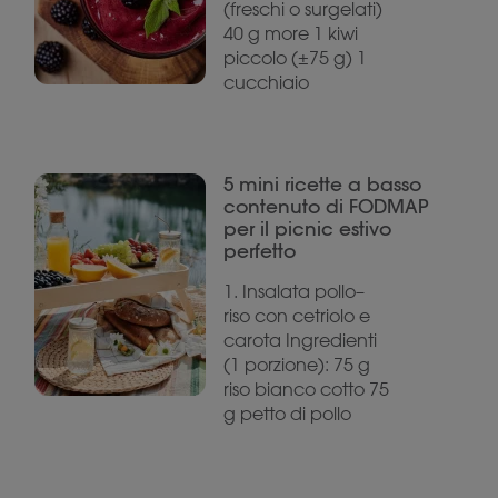
(freschi o surgelati)
40 g more 1 kiwi
piccolo (±75 g) 1
cucchiaio
5 mini ricette a basso
contenuto di FODMAP
per il picnic estivo
perfetto
1. Insalata pollo–
riso con cetriolo e
carota Ingredienti
(1 porzione): 75 g
riso bianco cotto 75
g petto di pollo