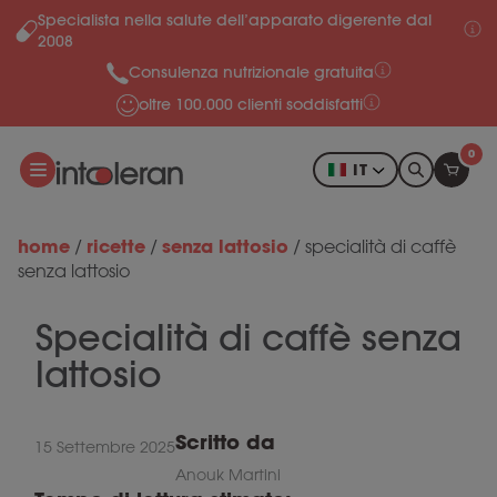
Specialista nella salute dell’apparato digerente dal
Salta al contenuto
2008
Consulenza nutrizionale gratuita
oltre 100.000 clienti soddisfatti
0
IT
home
ricette
senza lattosio
/
/
/
specialità di caffè
senza lattosio
Specialità di caffè senza
lattosio
Scritto da
15 Settembre 2025
Anouk Martini