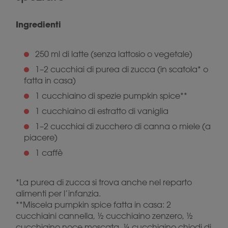
Ingredienti
250 ml di latte (senza lattosio o vegetale)
1–2 cucchiai di purea di zucca (in scatola* o
fatta in casa)
1 cucchiaino di spezie pumpkin spice**
1 cucchiaino di estratto di vaniglia
1–2 cucchiai di zucchero di canna o miele (a
piacere)
1 caffè
*La purea di zucca si trova anche nel reparto
alimenti per l’infanzia.
**Miscela pumpkin spice fatta in casa: 2
cucchiaini cannella, ½ cucchiaino zenzero, ½
cucchiaino noce moscata, ¼ cucchiaino chiodi di