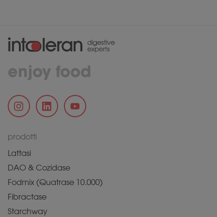
enjoy food
prodotti
Lattasi
DAO & Cozidase
Fodmix (Quatrase 10.000)
Fibractase
Starchway