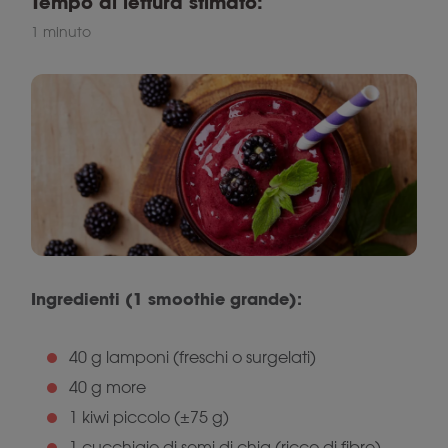
Tempo di lettura stimato:
1 minuto
Ingredienti (1 smoothie grande):
40 g lamponi (freschi o surgelati)
40 g more
1 kiwi piccolo (±75 g)
1 cucchiaio di semi di chia (ricco di fibre)