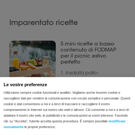
Imparentato ricette
5 mini ricette a basso
contenuto di FODMAP
per il picnic estivo
perfetto
1. Insalata pollo–
riso con cetriolo e
Le vostre preferenze
carota Ingredienti
(1 porzione): 75 g
Utilizziamo sempre cookie funzionali e analitici. Vogliamo anche inserire cookie e
raccogliere dati per rendere la comunicazione con voi più semplice e personale. Questi
riso bianco cotto 75
cookie e dati consentono a noi e a terzi di tracciare e raccogliere il vostro
g petto di pollo
comportamento in Internet sul nostro sito web e altrove. Ciò consente a noi e a terzi di
adattare il nostro sito web, le pubblicità e le comunicazioni ai vostri interessi. Facendo
clic su "Accetta", l'utente accetta questa procedura. È sempre possibile
modificare
Insalata di Frutta Low
nuovamente
le proprie preferenze.
FODMAP Estiva