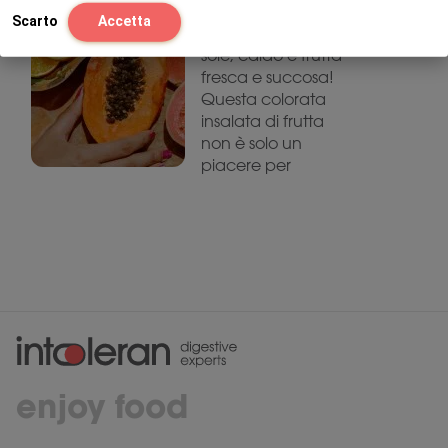
Scarto
Accetta
L’estate significa
sole, caldo e frutta
fresca e succosa!
Questa colorata
insalata di frutta
non è solo un
piacere per
enjoy food