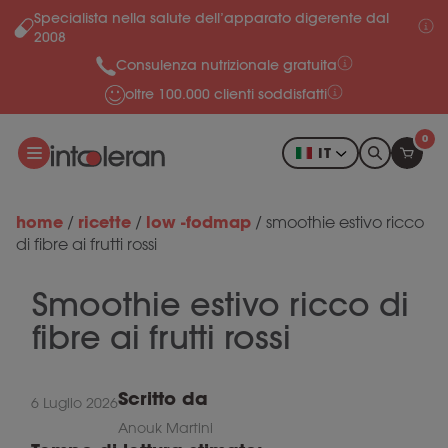
Specialista nella salute dell’apparato digerente dal
Salta al contenuto
2008
Consulenza nutrizionale gratuita
oltre 100.000 clienti soddisfatti
0
IT
home
ricette
low -fodmap
/
/
/
smoothie estivo ricco
di fibre ai frutti rossi
Smoothie estivo ricco di
fibre ai frutti rossi
Scritto da
6 Luglio 2026
Anouk Martini