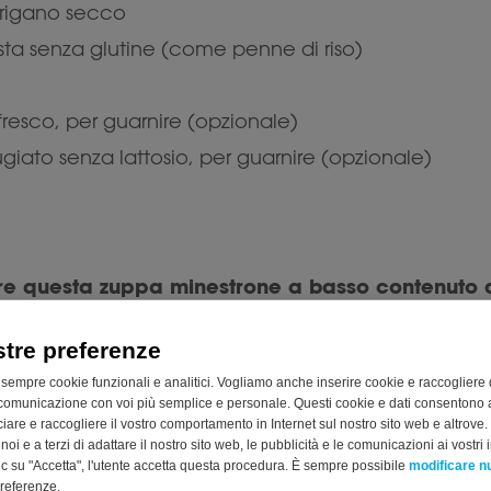
origano secco
ta senza glutine (come penne di riso)
 fresco, per guarnire (opzionale)
giato senza lattosio, per guarnire (opzionale)
e questa zuppa minestrone a basso contenuto 
stre preferenze
iva in una pentola grande a fuoco medio-alto. Aggiu
 il peperone rosso e i fagiolini. Cuocete le verdure 
 sempre cookie funzionali e analitici. Vogliamo anche inserire cookie e raccogliere 
comunicazione con voi più semplice e personale. Questi cookie e dati consentono a
eggermente ammorbidite.
cciare e raccogliere il vostro comportamento in Internet sul nostro sito web e altrove.
i a cubetti, il brodo vegetale, il basilico secco e
oi e a terzi di adattare il nostro sito web, le pubblicità e le comunicazioni ai vostri i
c su "Accetta", l'utente accetta questa procedura. È sempre possibile
modificare 
ebollizione, riducete il fuoco e lasciate sobbollire 
preferenze.