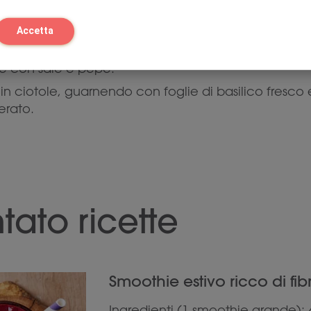
ti, o finché le verdure non siano tenere.
alla zuppa e cuocete secondo le istruzioni riportat
Accetta
l dente.
ne con sale e pepe.
e in ciotole, guarnendo con foglie di basilico fresc
erato.
ato ricette
Smoothie estivo ricco di fibre
Ingredienti (1 smoothie grande): 