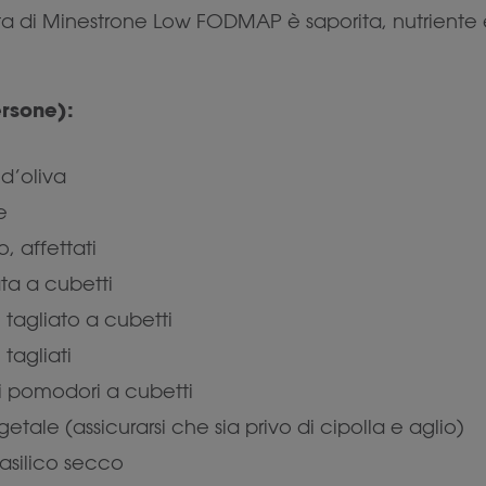
tta di Minestrone Low FODMAP è saporita, nutriente 
ersone):
 d’oliva
e
, affettati
ata a cubetti
 tagliato a cubetti
 tagliati
di pomodori a cubetti
getale (assicurarsi che sia privo di cipolla e aglio)
asilico secco