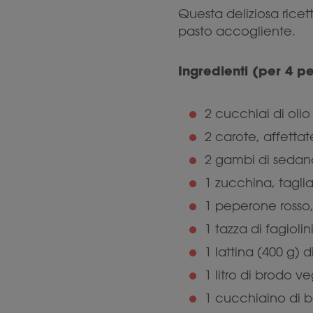
Questa deliziosa rice
pasto accogliente.
Ingredienti (per 4 p
2 cucchiai di olio
2 carote, affettat
2 gambi di sedano
1 zucchina, tagli
1 peperone rosso,
1 tazza di fagiolini
1 lattina (400 g) 
1 litro di brodo ve
1 cucchiaino di b