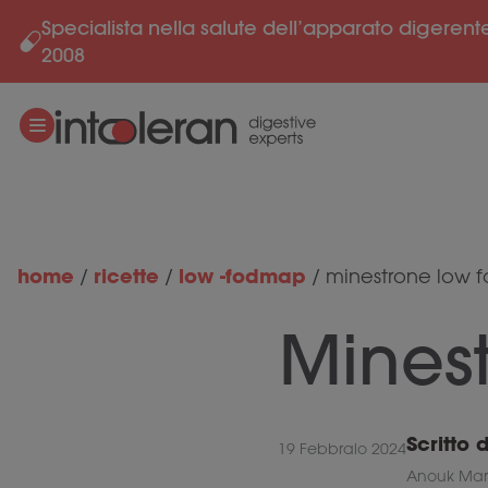
Specialista nella salute dell’apparato digerent
Salta al contenuto
2008
home
ricette
low -fodmap
/
/
/
minestrone low
Mines
Scritto 
19 Febbraio 2024
Anouk Mart