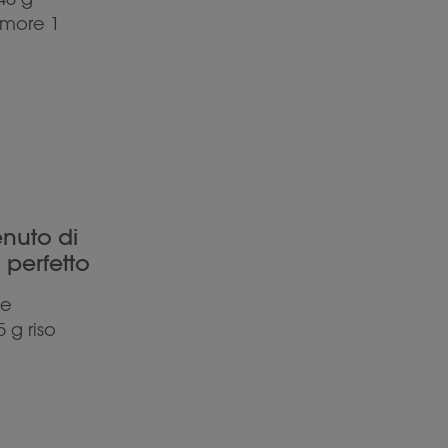
 more 1
enuto di
 perfetto
 e
 g riso