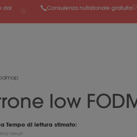
e dal
Consulenza nutrizionale gratuita
 fodmap
trone low FOD
da
Tempo di lettura stimato:
ini
2 minuti