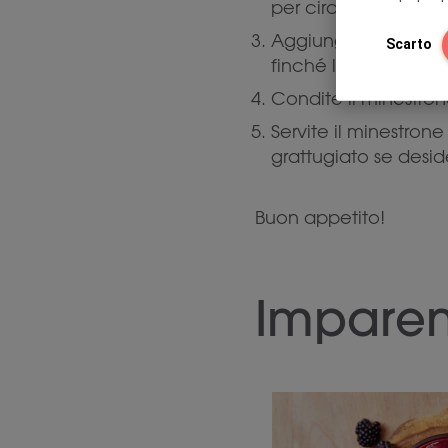
per circa 15-20 minu
Aggiungete la pasta 
Scarto
finché la pasta sia a
Condite il minestro
Servite il minestron
grattugiato se desid
Buon appetito!
Imparent