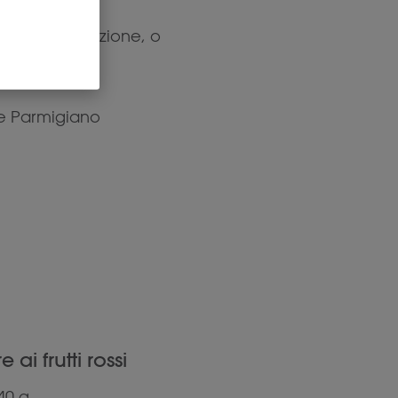
e sulla confezione, o
o e Parmigiano
 ai frutti rossi
40 g