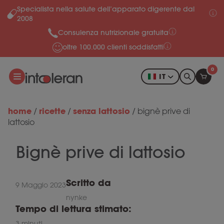
Specialista nella salute dell’apparato digerente dal
Salta al contenuto
2008
Consulenza nutrizionale gratuita
oltre 100.000 clienti soddisfatti
0
IT
home
ricette
senza lattosio
/
/
/
bignè prive di
lattosio
Bignè prive di lattosio
Scritto da
9 Maggio 2023
nynke
Tempo di lettura stimato:
3 minuti