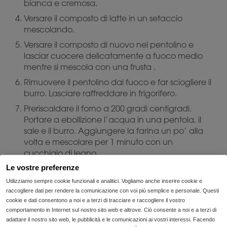
bianca e cremosa.
Versare il composto di latte in un setaccio
mescolando.
Versare il composto di nuovo nel pentolino e
lasciar cuocere delicatamente a fuoco medio
mentre si mescola con una frusta .
Rimuovere il pentolino dal fuoco e far sciogliere il
burro. Lasciare raffreddare in frigorifero.
Preriscaldare il forno a 200 gradi centigradi.
Portare a ebollizione l’acqua in una pentola, il
sale e il burro. Aggiungere la farina un po’ alla
volta e mescolare per 1 minuto con un
cucchiaio di legno.
Le vostre preferenze
Rimuovere il pentolino dal fuoco e mescolate
l’impasto fino a formare una palla che si stacca
Utilizziamo sempre cookie funzionali e analitici. Vogliamo anche inserire cookie e
dal fondo.
raccogliere dati per rendere la comunicazione con voi più semplice e personale. Questi
cookie e dati consentono a noi e a terzi di tracciare e raccogliere il vostro
Trasferire l’impasto in un recipiente. Mescolare
comportamento in Internet sul nostro sito web e altrove. Ciò consente a noi e a terzi di
due uova, una ad una con un cucchiaio di
adattare il nostro sito web, le pubblicità e le comunicazioni ai vostri interessi. Facendo