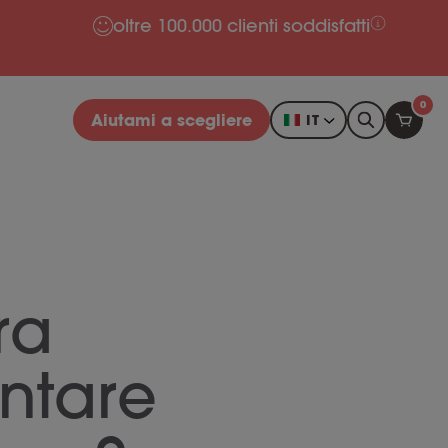
oltre 100.000 clienti soddisfatti
0
Aiutami a scegliere
IT
ra
entare