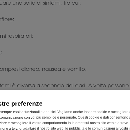
are una serie di sintomi, tra cui:
nfiore;
i respiratori;
;
ompresi diarrea, nausea e vomito.
ntomi è diversa a secondo dei casi. A volte possono e
one allergica può portare a uno stato estremo chiam
finire un’intolleranza alimentare
stre preferenze
 sempre cookie funzionali e analitici. Vogliamo anche inserire cookie e raccogliere 
one di un’intolleran
comunicazione con voi più semplice e personale. Questi cookie e dati consentono a
cciare e raccogliere il vostro comportamento in Internet sul nostro sito web e altrove.
oi e a terzi di adattare il nostro sito web, le pubblicità e le comunicazioni ai vostri i