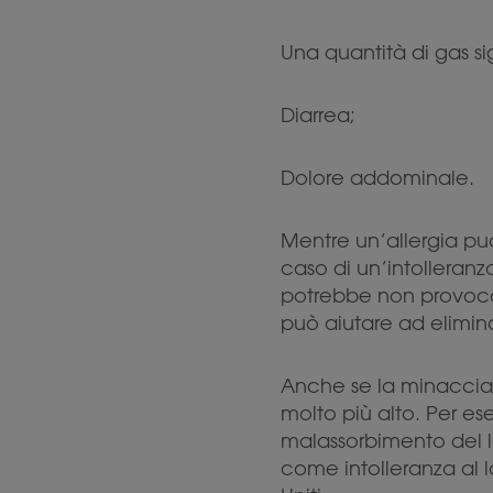
Una quantità di gas sig
Diarrea;
Dolore addominale.
Mentre un’allergia può
caso di un’intolleran
potrebbe non provocare 
può aiutare ad elimi
Anche se la minaccia 
molto più alto. Per es
malassorbimento del l
come intolleranza al l