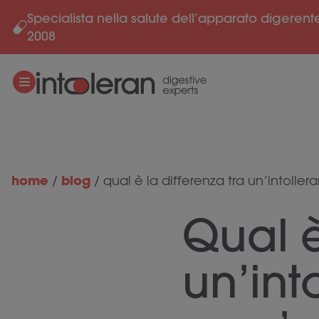
Specialista nella salute dell’apparato digerent
Salta al contenuto
2008
home
blog
/
/
qual è la differenza tra un’intolle
Qual è
un’int