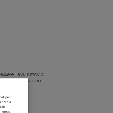
ssere lievi. Tuttavia,
ato anafilassi, che
dati per
za
 noi e a
 Ciò
nteressi.