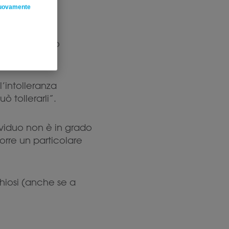
nuovamente
 sull’apparato
’intolleranza
ò tollerarli”.
ividuo non è in grado
orre un particolare
iosi (anche se a