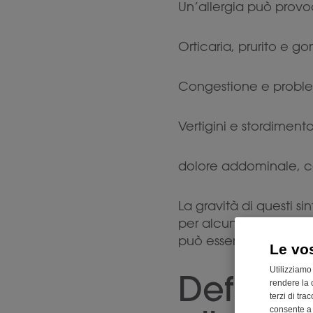
Un’allergia può provoc
Orticaria, prurito e go
Congestione e problem
Vertigini e stordimento
dolore addominale, c
La gravità di questi si
per alcuni, una reazi
può essere mortale.De
Le vo
Utilizziamo
Definizi
rendere la 
terzi di tra
consente a n