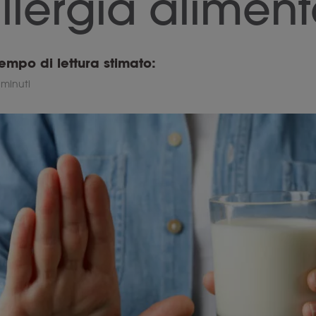
llergia alimen
empo di lettura stimato:
 minuti