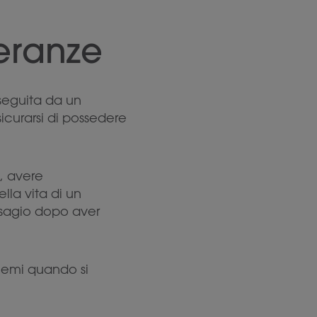
leranze
seguita da un
icurarsi di possedere
, avere
la vita di un
 disagio dopo aver
blemi quando si