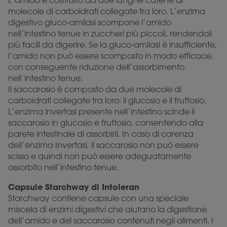
L’amido è costituito da due lunghe catene di
molecole di carboidrati collegate tra loro. L’enzima
digestivo gluco-amilasi scompone l’amido
nell’intestino tenue in zuccheri più piccoli, rendendoli
più facili da digerire. Se la gluco-amilasi è insufficiente,
l’amido non può essere scomposto in modo efficace,
con conseguente riduzione dell’assorbimento
nell’intestino tenue.
Il saccarosio è composto da due molecole di
carboidrati collegate tra loro: il glucosio e il fruttosio.
L’enzima invertasi presente nell’intestino scinde il
saccarosio in glucosio e fruttosio, consentendo alla
parete intestinale di assorbirli. In caso di carenza
dell’enzima Invertasi, il saccarosio non può essere
scisso e quindi non può essere adeguatamente
assorbito nell’intestino tenue.
Capsule Starchway di Intoleran
Starchway contiene capsule con una speciale
miscela di enzimi digestivi che aiutano la digestione
dell’amido e del saccarosio contenuti negli alimenti. I