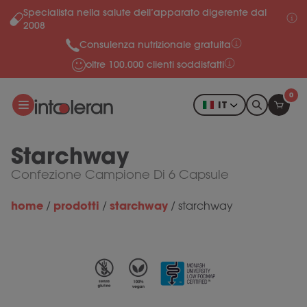
Specialista nella salute dell’apparato digerente dal
Salta al contenuto
2008
Consulenza nutrizionale gratuita
oltre 100.000 clienti soddisfatti
0
IT
Starchway
Confezione Campione Di 6 Capsule
home
prodotti
starchway
/
/
/
starchway