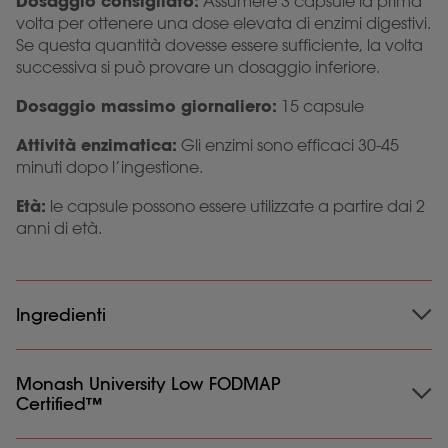
Dosaggio consigliato:
Assumere 3 capsule la prima
volta per ottenere una dose elevata di enzimi digestivi.
Se questa quantità dovesse essere sufficiente, la volta
successiva si può provare un dosaggio inferiore.
Dosaggio massimo giornaliero:
15 capsule
Attività enzimatica:
Gli enzimi sono efficaci 30-45
minuti dopo l’ingestione.
Età:
le capsule possono essere utilizzate a partire dai 2
anni di età.
Ingredienti
Ingredienti:
Monash University Low FODMAP
Riempitivo: Calcio carbonato, Destrosio;
Certified™
HPMC (capsula); Invertasi (7500 h) (
estratto dal lievito)
;
Gluco-amilasi (2500 h/15 AGU).