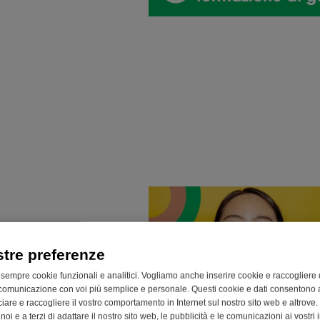
stre preferenze
 sempre cookie funzionali e analitici. Vogliamo anche inserire cookie e raccogliere 
comunicazione con voi più semplice e personale. Questi cookie e dati consentono a
cciare e raccogliere il vostro comportamento in Internet sul nostro sito web e altrove.
oi e a terzi di adattare il nostro sito web, le pubblicità e le comunicazioni ai vostri i