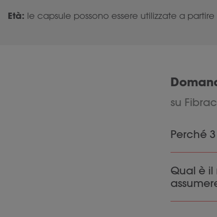
Età:
le capsule possono essere utilizzate a partire 
Domand
su Fibrac
Perché 3 
Si consigli
Qual è i
carboidrat
assumer
sufficiente
carboidrati
dovesse ess
Le nostre 