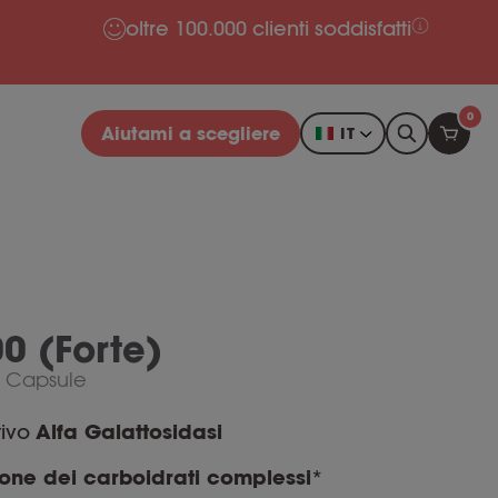
oltre 100.000 clienti soddisfatti
0
Aiutami a scegliere
IT
0 (Forte)
 Capsule
tivo
Alfa Galattosidasi
ione dei carboidrati complessi
*