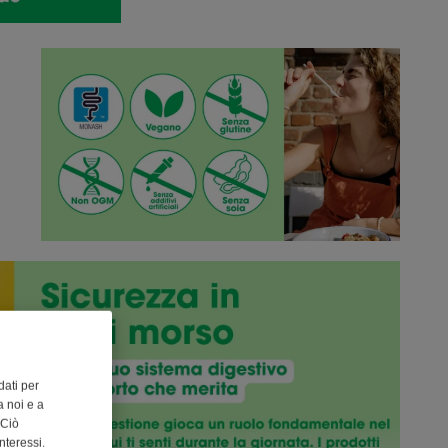
dati per
 noi e a
 Ciò
nteressi.