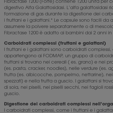
Fibractase 1200 (Forte) contiene 1200 unità per 
digestivo Alfa Galattosidasi. L’alfa galattosidasi rid
formazione di gas durante la digestione dei carb
i fruttani e i galattani.* Le capsule sono facili da
assumere la polvere separatamente o di mescol
Fibractase 1200 è adatto ai bambini dai 2 anni in 
Carboidrati complessi (fruttani e galattani)
I fruttani e i galattani sono carboidrati complessi, d
appartengono ai FODMAP, un gruppo di carboidrat
fruttani si trovano nei cereali ( es. grano) e nei p
(es. pasta, cracker, noodles), nelle verdure (es. agl
frutta (es. albicocche, pompelmo, nettarine), nei l
spezzati) e nella frutta a guscio. I galattani si tr
di soia, nei piselli, nei piselli secchi, nei fagioli rossi
guscio.
Digestione dei carboidrati complessi nell’org
I carboidrati complessi, come i fruttani e i galat