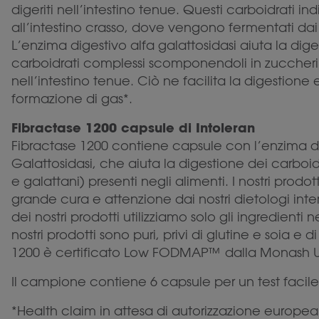
digeriti nell’intestino tenue. Questi carboidrati ind
all’intestino crasso, dove vengono fermentati dai b
L’enzima digestivo alfa galattosidasi aiuta la dige
carboidrati complessi scomponendoli in zuccheri 
nell’intestino tenue. Ciò ne facilita la digestione e 
formazione di gas*.
Fibractase 1200 capsule di Intoleran
Fibractase 1200 contiene capsule con l’enzima di
Galattosidasi, che aiuta la digestione dei carboidr
e galattani) presenti negli alimenti. I nostri prodo
grande cura e attenzione dai nostri dietologi inte
dei nostri prodotti utilizziamo solo gli ingredienti n
nostri prodotti sono puri, privi di glutine e soia e d
1200 è certificato Low FODMAP™ dalla Monash Un
Il campione contiene 6 capsule per un test facil
*Health claim in attesa di autorizzazione europea