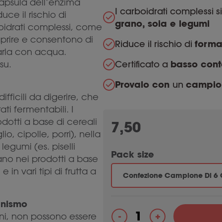
capsula dell’enzima
I carboidrati complessi 
uce il rischio di
grano, soia e legumi
oidrati complessi, come
 aprire e consentono di
Riduce il rischio di
forma
arla con acqua.
Certificato a
basso con
su.
Provalo con
un
campio
ifficili da digerire, che
i fermentabili. I
rodotti a base di cereali
7,50
io, cipolle, porri), nella
egumi (es. piselli
Pack size
ovano nei prodotti a base
 e in vari tipi di frutta a
Confezione Campione Di 6
anismo
+
-
tani, non possono essere
Fibractase 1200 (Forte) q