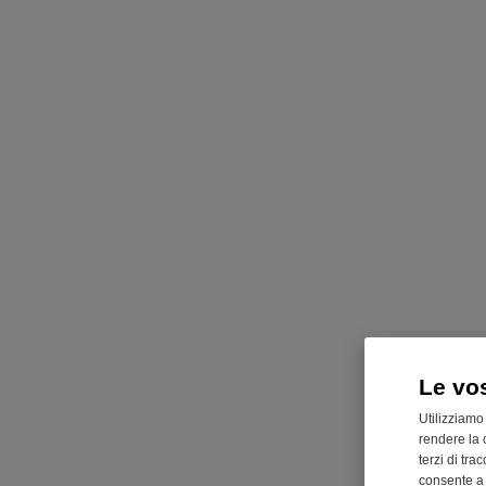
Le vo
Utilizziamo
rendere la 
terzi di tra
consente a n