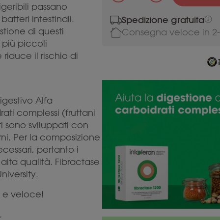
igeribili passano
atteri intestinali.
Spedizione gratuita
stione di questi
Consegna
veloce
in
2
più piccoli
riduce il rischio di
gestivo Alfa
ati complessi (fruttani
tti sono sviluppati con
rni. Per la composizione
ecessari, pertanto i
i alta qualità. Fibractase
iversity.
e e veloce!
.