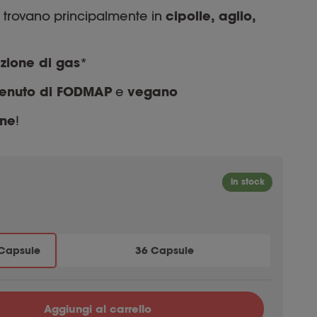
si trovano principalmente in
cipolle, aglio,
zione di gas
*
tenuto di FODMAP
e
vegano
ne
!
 Capsule
36 Capsule
Aggiungi al carrello
uantità