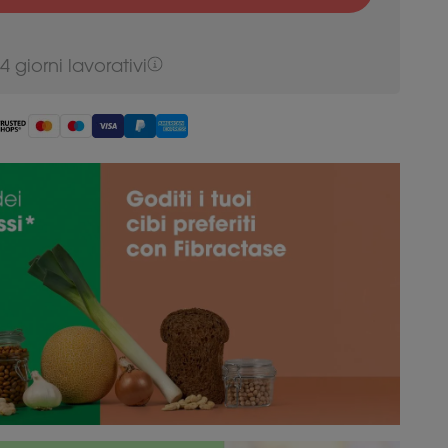
-4
giorni lavorativi