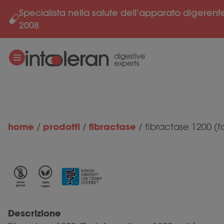
Specialista nella salute dell’apparato digerent
Salta al contenuto
2008
home
prodotti
fibractase
/
/
/
fibractase 1200 (f
Descrizione