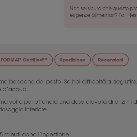
Non sei sicuro che questo pro
esigenze alimentari? Fai il tes
w FODMAP Certified™
Spedizione
Recensioni
o boccone del pasto. Se hai difficoltà a deglutire,
re d’acqua.
ma volta per ottenere una dose elevata di enzimi di
dosaggio inferiore.
5 minuti dopo l’ingestione.