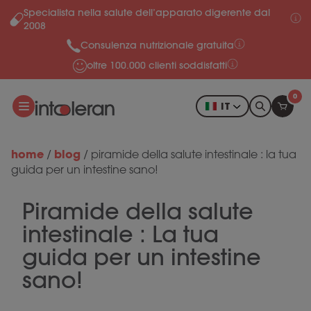
Specialista nella salute dell’apparato digerente dal
Salta al contenuto
2008
Consulenza nutrizionale gratuita
oltre 100.000 clienti soddisfatti
0
IT
home
blog
/
/
piramide della salute intestinale : la tua
guida per un intestine sano!
Piramide della salute
intestinale : La tua
guida per un intestine
sano!