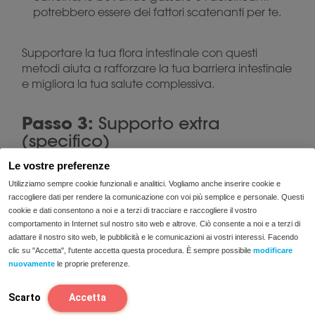
potrebbero essere dei fattori scatenanti per te.
Supportare la tua flora intestinale con questi
metodi aiuta a rafforzare la tua barriera intestinale
e migliora la tua salute complessiva.
Passo 3:
Supporto extra
(specifico)
Le vostre preferenze
Utilizziamo sempre cookie funzionali e analitici. Vogliamo anche inserire cookie e
raccogliere dati per rendere la comunicazione con voi più semplice e personale. Questi
cookie e dati consentono a noi e a terzi di tracciare e raccogliere il vostro
comportamento in Internet sul nostro sito web e altrove. Ciò consente a noi e a terzi di
adattare il nostro sito web, le pubblicità e le comunicazioni ai vostri interessi. Facendo
clic su "Accetta", l'utente accetta questa procedura. È sempre possibile
modificare
nuovamente
le proprie preferenze.
Scarto
Accetta