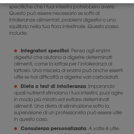
Il terzo e ultimo passo si concentra sulle esigenze
specifiche che i tuoi intestini potrebbero avere.
Questo può essere necessario se soffri di
intolleranze alimentari, problemi digestivi o uno
squilibrio nella tua flora intestinale. Questo passo
include:
Integratori specifici
: Pensa agli enzimi
digestivi che aiutano a digerire determinati
alimenti, come la lattasi per l’intolleranza al
lattosio. Una miscela di enzimi può anche esserti
utile se hai difficoltà a digerire vari carboidrati.
Dieta o test di intolleranza
: Imparando
quali nutrienti stimolano i tuoi intestini, puoi agire
in modo più mirato ed evitare determinati
alimenti. Una dieta di eliminazione sotto la
supervisione di un professionista può essere utile
in questo caso.
Consulenza personalizzata
: A volte è utile