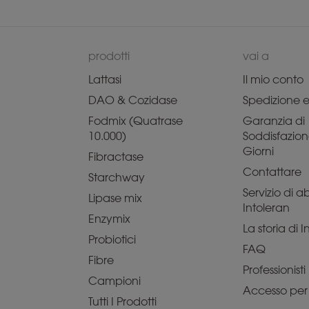
prodotti
vai a
Lattasi
Il mio conto
DAO & Cozidase
Spedizione e 
Fodmix (Quatrase
Garanzia di
10.000)
Soddisfazion
Giorni
Fibractase
Contattare
Starchway
Servizio di
Lipase mix
Intoleran
Enzymix
La storia di 
Probiotici
FAQ
Fibre
Professionisti
Campioni
Accesso per p
Tutti I Prodotti