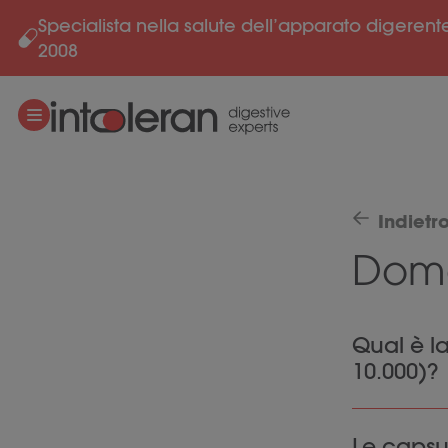
Specialista nella salute dell’apparato digerent
Salta al contenuto
2008
Indietr
Doma
Qual è l
10.000)?
Enzymix con
Le capsu
digestione 