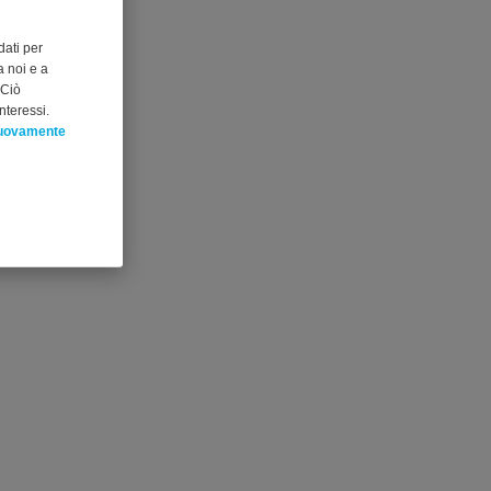
dati per
 noi e a
 Ciò
nteressi.
nuovamente