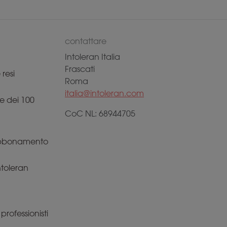
contattare
Intoleran Italia
Frascati
resi
Roma
italia@intoleran.com
e dei 100
CoC NL: 68944705
 abbonamento
Intoleran
rofessionisti