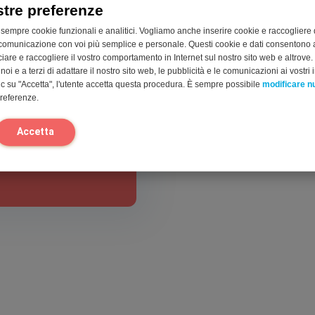
erti
stre preferenze
 sempre cookie funzionali e analitici. Vogliamo anche inserire cookie e raccogliere 
comunicazione con voi più semplice e personale. Questi cookie e dati consentono a
cciare e raccogliere il vostro comportamento in Internet sul nostro sito web e altrove.
oi e a terzi di adattare il nostro sito web, le pubblicità e le comunicazioni ai vostri i
contattarci
c su "Accetta", l'utente accetta questa procedura. È sempre possibile
modificare 
preferenze.
Accetta