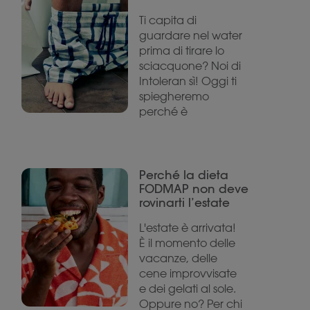
Ti capita di
guardare nel water
prima di tirare lo
sciacquone? Noi di
Intoleran sì! Oggi ti
spiegheremo
perché è
Perché la dieta
FODMAP non deve
rovinarti l’estate
L'estate è arrivata!
È il momento delle
vacanze, delle
cene improvvisate
e dei gelati al sole.
Oppure no? Per chi