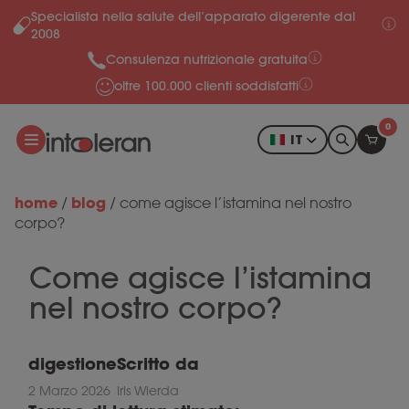
Specialista nella salute dell’apparato digerente dal
Salta al contenuto
2008
Consulenza nutrizionale gratuita
oltre 100.000 clienti soddisfatti
0
IT
home
blog
/
/
come agisce l’istamina nel nostro
corpo?
Come agisce l’istamina
nel nostro corpo?
digestione
Scritto da
2 Marzo 2026
Iris Wierda