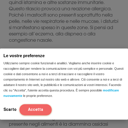
quindi istamina e altre sostanze immunitarie.
Questo rilascio provoca una reazione allergica.
Poiché i mastociti sono presenti soprattutto nella
pelle, nelle vie respiratorie e nelle mucose, i disturbi
si manifestano spesso in queste zone. Si pensi ad
esempio all’eczema, alla dispnea o alla
congestione nasale.
Le vostre preferenze
Utilizziamo sempre cookie funzionali e analitici. Vogliamo anche inserire cookie e
Ipersensibilità all’istamina
raccogliere dati per rendere la comunicazione con voi più semplice e personale. Questi
cookie e dati consentono a noi e a terzi di tracciare e raccogliere il vostro
In caso di ipersensibilità all’istamina non si verifica
comportamento in Internet sul nostro sito web e altrove. Ciò consente a noi e a terzi di
adattare il nostro sito web, le pubblicità e le comunicazioni ai vostri interessi. Facendo
una reazione allergica. In caso di ipersensibilità,
clic su "Accetta", l'utente accetta questa procedura. È sempre possibile
modificare
infatti, il problema risiede nella degradazione
nuovamente
le proprie preferenze.
dell’istamina nell’intestino. Se l’istamina non viene
degradata correttamente nell’intestino, può
Scarto
Accetta
accumularsi nell’organismo. Un enzima
importante nella degradazione dell’istamina
presente negli alimenti è la diammina ossidasi