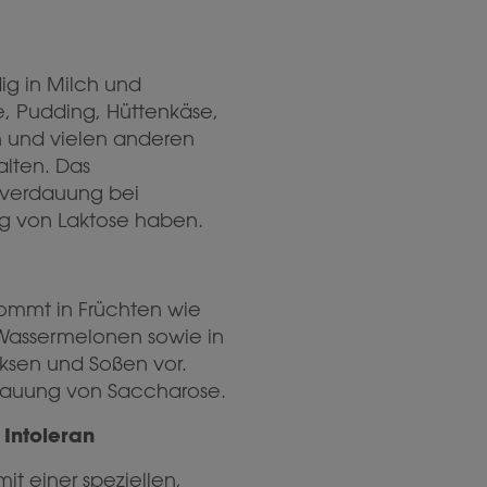
ig in Milch und
e, Pudding, Hüttenkäse,
n und vielen anderen
alten. Das
everdauung bei
g von Laktose haben.
kommt in Früchten wie
Wassermelonen sowie in
ksen und Soßen vor.
rdauung von Saccharose.
Intoleran
it einer speziellen,