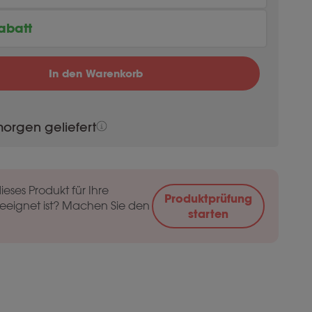
abatt
Original price was:
89.78
Current price
94.50
In den Warenkorb
) Menge
Original price was:
89.78
Current price
94.50
 morgen geliefert
dieses Produkt für Ihre
Produktprüfung
eeignet ist? Machen Sie den
starten