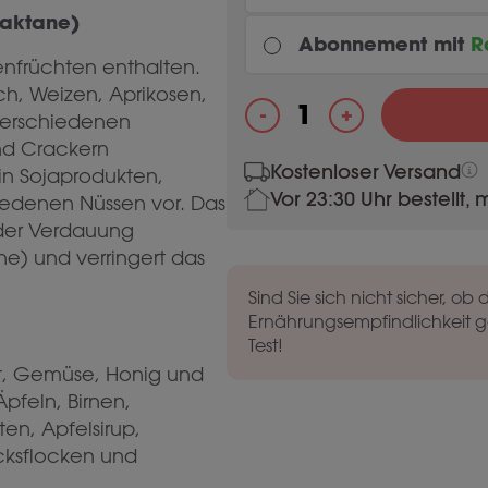
laktane)
Abonnement mit
R
enfrüchten enthalten.
ch, Weizen, Aprikosen,
Every month
+
-
 verschiedenen
Fodmix (Quatrase 10.000
nd Crackern
Kostenloser Versand
Most chosen
n Sojaprodukten,
Every 3 months
Vor 23:30 Uhr bestellt,
iedenen Nüssen vor. Das
 der Verdauung
e) und verringert das
Sind Sie sich nicht sicher, ob 
Ernährungsempfindlichkeit g
Test!
st, Gemüse, Honig und
pfeln, Birnen,
en, Apfelsirup,
ücksflocken und