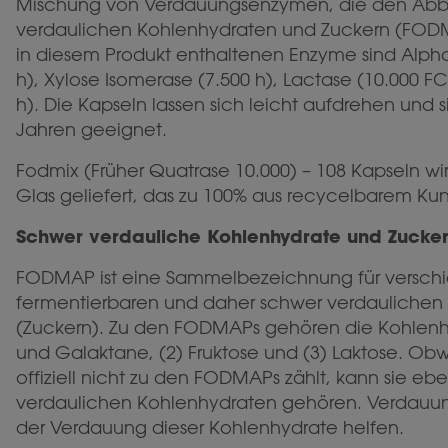
Mischung von Verdauungsenzymen, die den Abb
verdaulichen Kohlenhydraten und Zuckern (FODMA
in diesem Produkt enthaltenen Enzyme sind Alph
h), Xylose Isomerase (7.500 h), Lactase (10.000 F
h). Die Kapseln lassen sich leicht aufdrehen und s
Jahren geeignet.
Fodmix (Früher Quatrase 10.000) – 108 Kapseln wi
Glas geliefert, das zu 100% aus recycelbarem Kuns
Schwer verdauliche Kohlenhydrate und Zucke
FODMAP ist eine Sammelbezeichnung für versch
fermentierbaren und daher schwer verdaulichen
(Zuckern). Zu den FODMAPs gehören die Kohlenhy
und Galaktane, (2) Fruktose und (3) Laktose. Ob
offiziell nicht zu den FODMAPs zählt, kann sie eb
verdaulichen Kohlenhydraten gehören. Verdau
der Verdauung dieser Kohlenhydrate helfen.