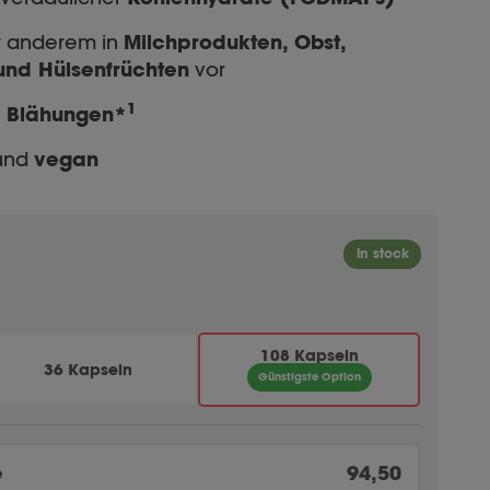
 anderem in
Milchprodukten, Obst,
und Hülsenfrüchten
vor
1
n Blähungen*
t und
vegan
108 Kapseln
36 Kapseln
Günstigste Option
e
94,50