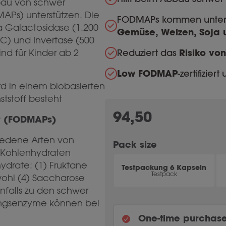
au von schwer
Ps) unterstützen. Die
FODMAPs kommen unter
a Galactosidase (1.200
Gemüse, Weizen, Soja 
CC) und Invertase (500
Reduziert das
Risiko vo
ind für Kinder ab 2
Low FODMAP
-zertifizier
rd in einem biobasierten
tstoff besteht
94,50
r (FODMAPs)
iedene Arten von
Pack size
 Kohlenhydraten
drate: (1) Fruktane
Testpackung 6 Kapseln
Testpack
wohl (4) Saccharose
enfalls zu den schwer
ungsenzyme können bei
One-time purchas