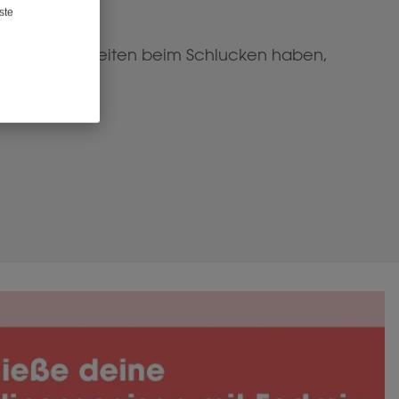
ste
 Sie Schwierigkeiten beim Schlucken haben,
n.