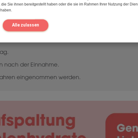
die Sie ihnen bereitgestellt haben oder die sie im Rahmen Ihrer Nutzung der Dien
 haben.
 oder mit dem ersten Bissen der Mahlzeit ein. Wenn
Alle zulassen
nzeln einnehmen oder in einem Glas Wasser auflöse
apseln ein.
ag.
en nach der Einnahme.
2 Jahren eingenommen werden.