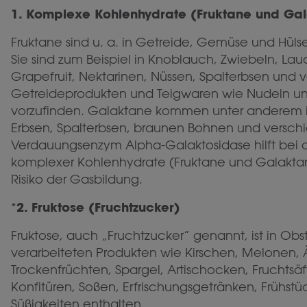
1. Komplexe Kohlenhydrate (Fruktane und Ga
Fruktane sind u. a. in Getreide, Gemüse und Hüls
Sie sind zum Beispiel in Knoblauch, Zwiebeln, Lau
Grapefruit, Nektarinen, Nüssen, Spalterbsen und
Getreideprodukten und Teigwaren wie Nudeln u
vorzufinden. Galaktane kommen unter anderem i
Erbsen, Spalterbsen, braunen Bohnen und versch
Verdauungsenzym Alpha-Galaktosidase hilft bei
komplexer Kohlenhydrate (Fruktane und Galaktan
Risiko der Gasbildung.
2. Fruktose (Fruchtzucker)
*
Fruktose, auch „Fruchtzucker” genannt, ist in Ob
verarbeiteten Produkten wie Kirschen, Melonen, Ä
Trockenfrüchten, Spargel, Artischocken, Fruchtsäft
Konfitüren, Soßen, Erfrischungsgetränken, Frühst
Süßigkeiten enthalten.