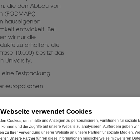
n, die den Abbau von
rn (FODMAPs)
en hauseigenen
mkeit entwickelt. Bei
n wir nur die
ukte zu erhalten, die
rase 10.000) besitzt das
 University.
e eine Testpackung.
er europäischen
 Webseite verwendet Cookies
den Cookies, um Inhalte und Anzeigen zu personalisieren, Funktionen für soziale
u können und die Zugriffe auf unsere Website zu analysieren. Außerdem geben wir
nen zu Ihrer Verwendung unserer Website an unsere Partner für soziale Medien, W
FODMAP-zertifiziert™
Versand
Bewertungen
iter. Unsere Partner führen diese Informationen möglicherweise mit weiteren Dat